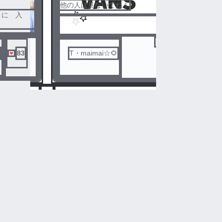
3
4
他の人は見ないでね！
 に 入
83
T・maimai☆🌻
人気ランキングをみる