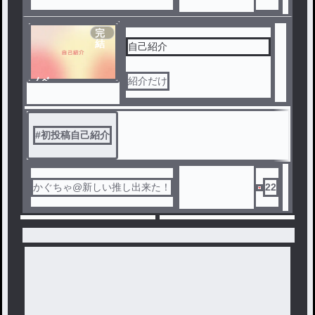
完
結
自己紹介
ノベ
紹介だけ
ル
#
初投稿自己紹介
かぐちゃ@新しい推し出来た！
22