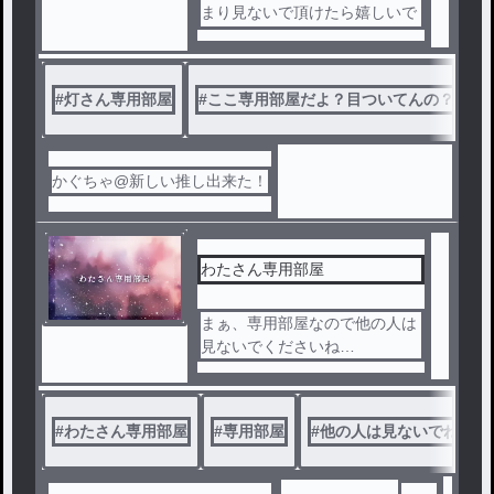
まり見ないで頂けたら嬉しいで
す…
#
灯さん専用部屋
#
ここ専用部屋だよ？目ついてんの？の？
かぐちゃ@新しい推し出来た！
わたさん専用部屋
まぁ、専用部屋なので他の人は
見ないでくださいね…
#
わたさん専用部屋
#
専用部屋
#
他の人は見ないでね