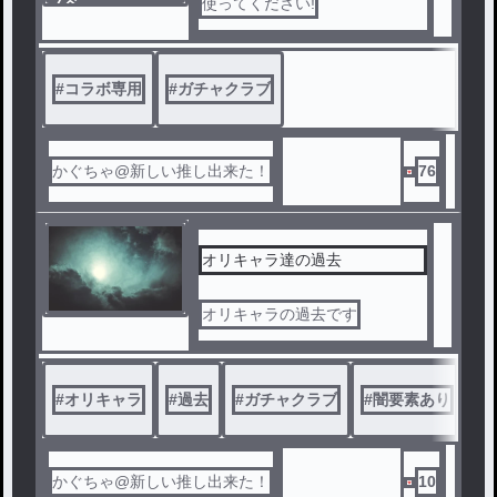
ノベ
使ってください!
ル
#
コラボ専用
#
ガチャクラブ
かぐちゃ@新しい推し出来た！
76
オリキャラ達の過去
オリキャラの過去です
#
オリキャラ
#
過去
#
ガチャクラブ
#
闇要素あり
かぐちゃ@新しい推し出来た！
10