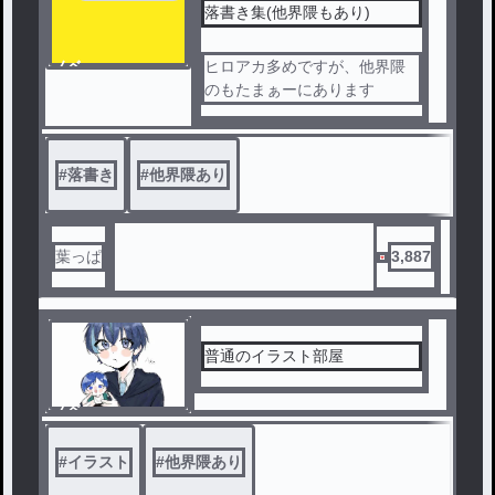
落書き集(他界隈もあり)
ノベ
ヒロアカ多めですが、他界隈
ル
のもたまぁーにあります
#
落書き
#
他界隈あり
葉っぱ
3,887
普通のイラスト部屋
ノベ
ル
#
イラスト
#
他界隈あり