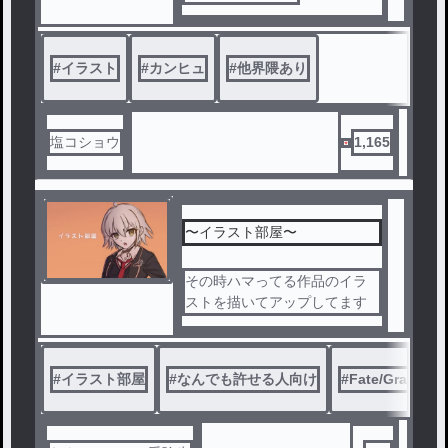
#
イラスト
#
カンヒュ
#
他界隈あり
塩コショウ
1,165
〜イラスト部屋〜
その時ハマってる作品のイラ
ストを描いてアップしてます
#
イラスト部屋
#
なんでも許せる人向け
#
Fate/Grand Or