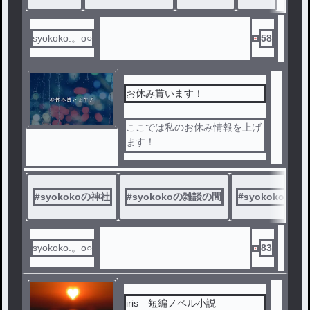
syokoko.。o○
58
お休み貰います！
ここでは私のお休み情報を上げ
ます！
投稿できないときにはここ上げ
るので！
あとたまに☆*:.。.R.。.:*☆とna
#
syokokoの神社
#
syokokoの雑談の間
#
syokokoのお
bについても出しますね！
syokoko.。o○
83
iris 短編ノベル小説