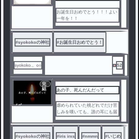
お誕生日おめでとう！！！よい
一年を！！
#
syokokoの神社
#
お誕生日おめでとう！
syokoko.。o○
52
完
結
あの子、死んだんだって
ノベ
虐められていた桃どれでだけ苦
ル
しみを嘆いても、誰の耳にも届
かなかった
キャラ崩壊？しています
not❌BL
#
syokokoの神社
#
iris irxs
#
nmmn
#
いじめ
#
桃