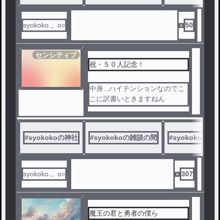
syokoko.。o○
50
センシティブ
祝・５０人記念！
中身...ハイテンションなのでこ
こに訳書いときますねん
５０人記念なので何かしたいの
ですがなんもすることないので.
#
syokokoの神社
#
syokokoの雑談の間
#
syokokoのお
..
やって欲しいこと募集します！
syokoko.。o○
307
魔王の君と勇者の僕ら