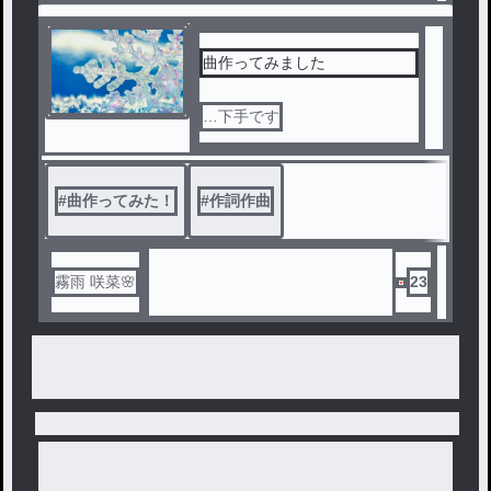
曲作ってみました
…下手です
#
曲作ってみた！
#
作詞作曲
霧雨 咲菜🌸
23