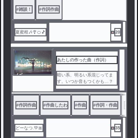
#
雑談！
#
作詞作曲
夏蜜柑🎶🎐🍊🎵
20
あたしの作った曲（作詞）
ノベ
暗い系、明るい系混じってま
ル
す。いつか音もつくかも…？
#
作詞作曲
#
作曲したわ
#
作曲
#
作詞・作曲
#
自作
どーなつ.💚🎀
35