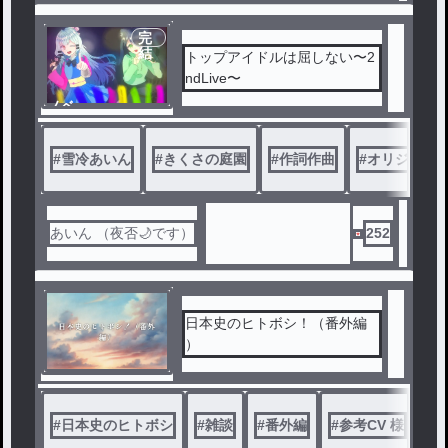
完
結
トップアイドルは屈しない〜2
ndLive〜
ノベ
ル
#
雪冷あいん
#
きくさの庭園
#
作詞作曲
#
オリジナル
あいん （夜否🌙です）
252
日本史のヒトボシ！（番外編
）
#
日本史のヒトボシ
#
雑談
#
番外編
#
参考CV 様
#