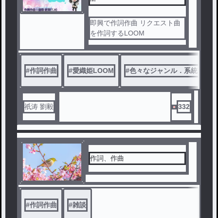
即興で作詞作曲 リクエスト曲
を作詞するLOOM
#
作詞作曲
#
愛織姫LOOM
#
色々なジャンル．系統で作詞
祇涛 劉毅
332
作詞、作曲
#
作詞作曲
#
雑談