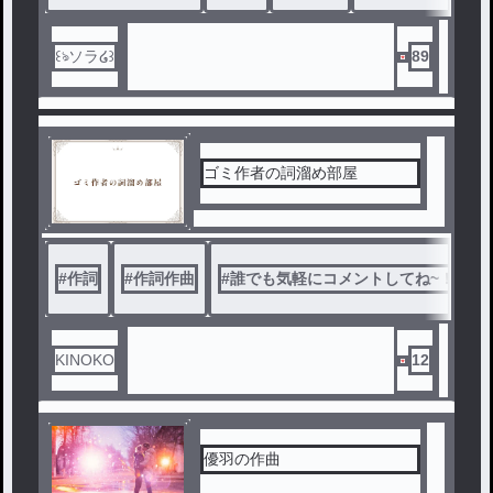
꒰ঌソラ໒꒱
89
ゴミ作者の詞溜め部屋
#
作詞
#
作詞作曲
#
誰でも気軽にコメントしてね~！
KINOKO
12
優羽の作曲