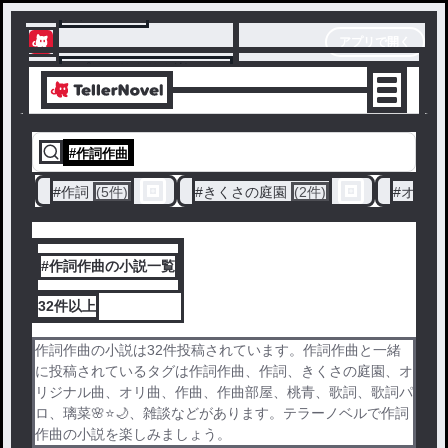
テラーノベル
アプリで開く
アプリでサクサク楽しめる
#
作詞作曲
#
作詞
(5件)
#
きくさの庭園
(2件)
#
オリジ
#作詞作曲の小説一覧
32件
以上
作詞作曲の小説は32件投稿されています。作詞作曲と一緒
に投稿されているタグは作詞作曲、作詞、きくさの庭園、オ
リジナル曲、オリ曲、作曲、作曲部屋、桃青、歌詞、歌詞パ
ロ、璃菜🌸⭐️🌙、雑談などがあります。テラーノベルで作詞
作曲の小説を楽しみましょう。