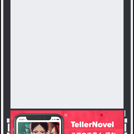
トップ
「#作詞作曲」の人気小説・夢小説一覧