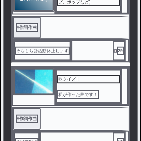
プ、ポップなど)
#
作詞作曲
そらもち@活動休止します
29
歌クイズ！
私が作った曲です！
#
作詞作曲