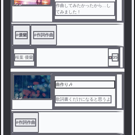
ノベ
作曲してみたかったから…し
ル
てみました！
#
優蘭
#
作詞作曲
桜葉 優蘭
35
曲作り🎶
ノベ
歌詞書くだけになると思うよ
ル
#
作詞作曲