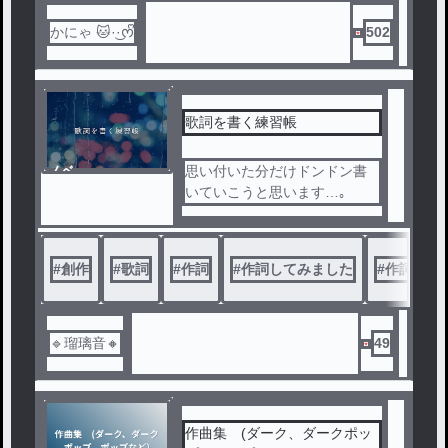
かにゃ 🐱·͜·ᰔᩚ
502
歌詞を書く練習帳
ノベ
思い付いた分だけドンドン書
ル
いていこうと思います…｡
#
創作
#
歌詞
#
作詞
#
作詞してみました
#
作詞作曲
🔹瑠璃音🔸
49
作曲集 (ダーク、ダークポッ