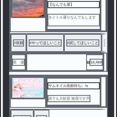
【なんでも屋】
タイトル通りなんでもします
。
#
依頼
#
やってほしいこと
#
試してほしいこと
#
相談
星 瀬
10,469
サムネイル依頼待ち♩ᶻƶ
誰でも大歓迎 無償です💭