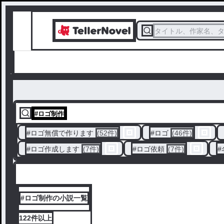
タイトル、作家名、
#
ロゴ制作
#
ロゴ無償で作ります
(52件)
#
ロゴ
(46件)
#
ロゴ作成します
(7件)
#
ロゴ依頼
(7件)
#
#ロゴ制作の小説一覧
122件
以上