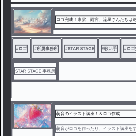
・ 自作発言・また依頼者以外の依頼ロ
ロゴ完成！東雲、雨宮、流星さんたちは
#
ロゴ
#
所属事務所
#
STAR STAGE
#
歌い手
#
ロゴ
STAR STAGE 事務所
萌音のイラスト講座！＆ロゴ作成！
ノベ
萌音がロゴを作ったり、イラスト講座を
ル