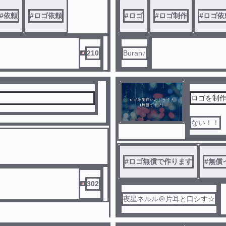
「🎟・必
#
依頼
#
ロゴ依頼
#
ロゴ
#
ロゴ制作
#
ロゴ依
依頼コメ
【チャプ
📦・納品
210
Buran♪
🎟・その
ロゴを制作
ない！！
#
ロゴ無償で作ります
#
無償
302
夜星ネルル＠片耳と口シす☆