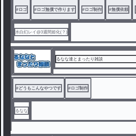
#
ロゴ
#
ロゴ無償で作ります
#
ロゴ制作
#
無償依頼
水白幻レイ@3週間姫化(？)
るなな達とまったり雑談
#
どうもこんなやつです
#
ロゴ制作
るなな