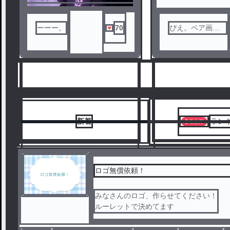
お金は一切取りません！初心者
なので下手です！ご了承くださ
い。
ーーー。
70
ぴえ。ペア画中
ロゴ制作中
新着
ラン
ロゴ無償依頼！
みなさんのロゴ、作らせてください！
6
7
ルーレットで決めてます