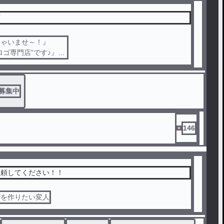
店
しゃいませ～！』
ロゴ専門店”です♪』
待ちしております♪』
募集中
146
依頼してください！！
ゴを作りたい変人