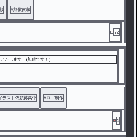
読」を"必ず1番最後まで"閲覧してから
頼
#
無償依頼
ントをしてください。
ターマーク】
72
他
いたします！(無償です！)
イラスト依頼募集中
#
ロゴ制作
1