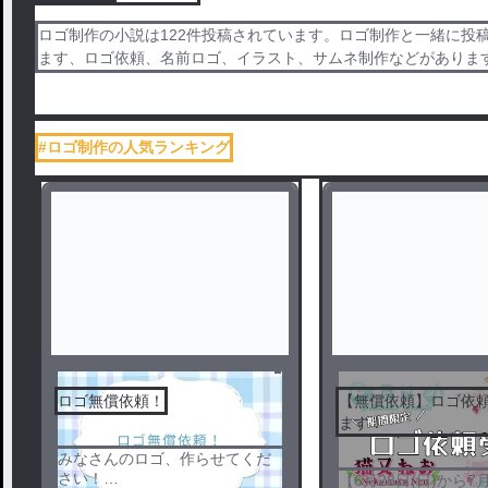
ロゴ制作の小説は122件投稿されています。ロゴ制作と一緒に
ます、ロゴ依頼、名前ロゴ、イラスト、サムネ制作などがありま
#ロゴ制作の人気ランキング
ロゴ無償依頼！
【無償依頼】ロゴ依
ます！
みなさんのロゴ、作らせてくだ
さい！
【6月28日(日)から7月