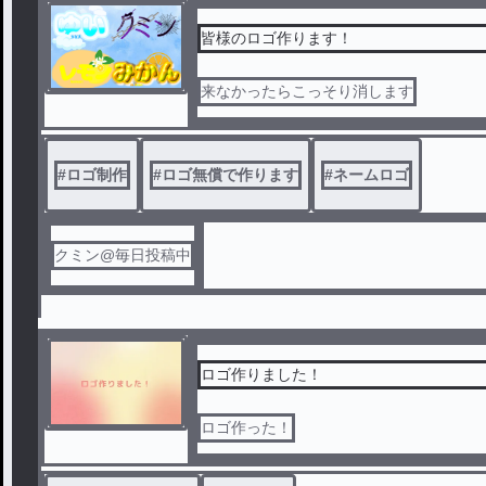
皆様のロゴ作ります！
来なかったらこっそり消します
#
ロゴ制作
#
ロゴ無償で作ります
#
ネームロゴ
クミン@毎日投稿中
ロゴ作りました！
ロゴ作った！