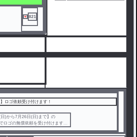
821
頼】ロゴ依頼受け付けます！
(日)から7月26日(日)まで】の
"でロゴの無償依頼を受け付けます！
】