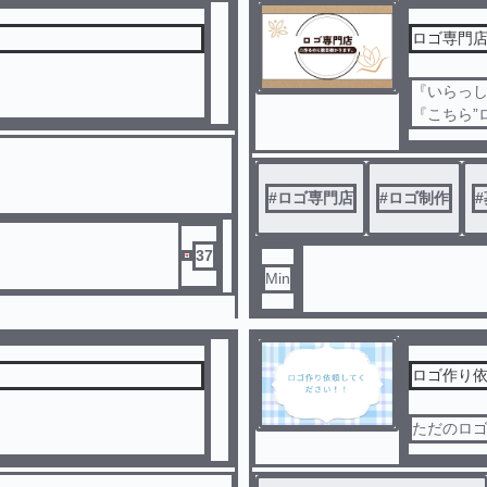
ロゴ専門
『いらっ
『こちら”
『ご依頼お
#
ロゴ専門店
#
ロゴ制作
#
37
Min
ロゴ作り
ただのロ