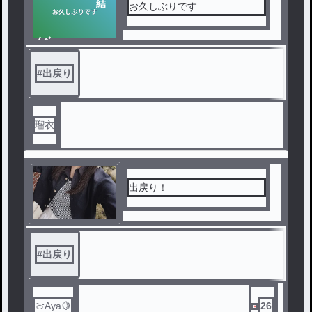
結
お久しぶりです
ノベ
ル
#
出戻り
瑠衣
出戻り！
#
出戻り
🍈Aya🍋
26