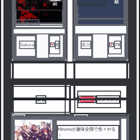
結
失敗作少女 TikTokに
はじめまして
結
5
6
あげるやつ
失敗作少女
Sakura
5
黒川
79
人気ランキングをみる
新着
ランキング
7
8
Hinonoが趣味全開で色々やる
！