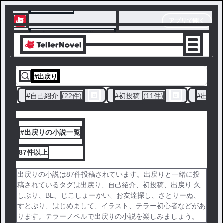
テラーノベル
アプリで開く
アプリでサクサク楽しめる
#
出戻り
#
自己紹介
(22件)
#
初投稿
(11件)
#
出戻り
#出戻りの小説一覧
87件
以上
出戻りの小説は87件投稿されています。出戻りと一緒に投
稿されているタグは出戻り、自己紹介、初投稿、出戻り 久
しぶり、BL、じこしょーかい、お友達探し、さとりーぬ、
すとぷり、はじめまして、イラスト、テラー初心者などがあ
ります。テラーノベルで出戻りの小説を楽しみましょう。