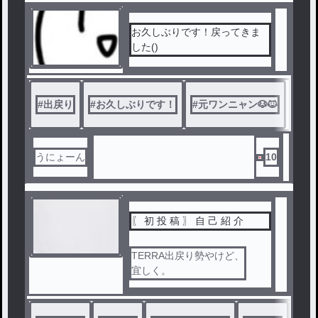
お久しぶりです！戻ってきま
した()
#
出戻り
#
お久しぶりです！
#
元ワンニャン🐶🐱
うにょーん
10
〖 初 投 稿 〗 自 己 紹 介
TERRA出戻り勢やけど、
宜しく。