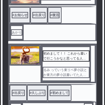
#
お知らせ
#
出戻り
#
復活
あかり
初めまして！！ これから書い
て行こうかなと思ってる人で
す😉
るみ っていう東リベ夢小説と
か東方の夢小説書いてた人で
す😉
良ければ見てってください
今後どうして行こうか決めた
#
出戻り
#
久しぶり
#
初めまして
いので😸😸