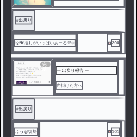
#
出戻り
🐱💝推しがいっぱいあーる💜❄️
200
完
結
ー 出戻り報告 ー
声掛けた方へ
#
出戻り
ふう@復帰
101