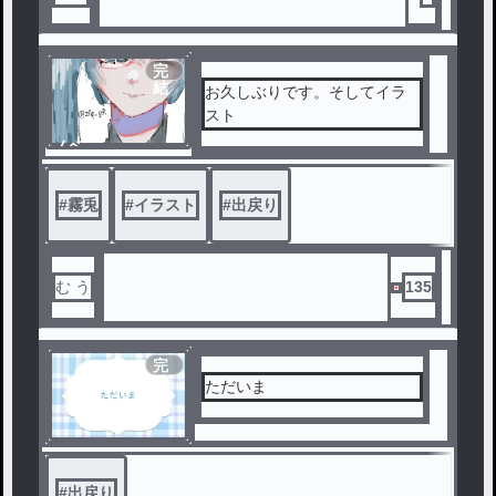
完
結
お久しぶりです。そしてイラ
スト
ノベ
ル
#
霧兎
#
イラスト
#
出戻り
む う
135
完
結
ただいま
#
出戻り