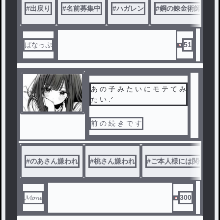
、作品はないけどこれから作
#
出戻り
#
名前募集中
#
ハガレン
#
鋼の錬金術師
#
ってく！
ぱなっぷ
51
あ の 子 み た い に モ テ て み
前 の 続 き で す
#
のあさん嫌われ
#
桃さん嫌われ
#
ご本人様には関係あり
𝓜𝓸𝓷𝓮
300