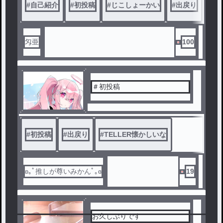
#
自己紹介
#
初投稿
#
じこしょーかい
#
出戻り
匁亜
100
＃初投稿
#
初投稿
#
出戻り
#
TELLER懐かしいな
ʚ｡ﾟ推しが尊いみかんﾟ｡ɞ
19
お久しぶりです