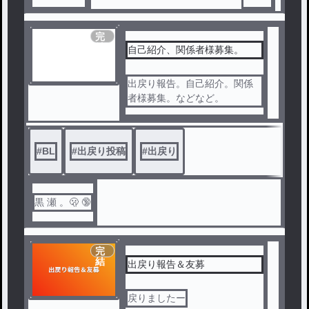
完
結
自己紹介、関係者様募集。
出戻り報告。自己紹介。関係
者様募集。などなど。
#
BL
#
出戻り投稿
#
出戻り
黒 瀬 。🫢 🔞
完
結
出戻り報告＆友募
戻りましたー