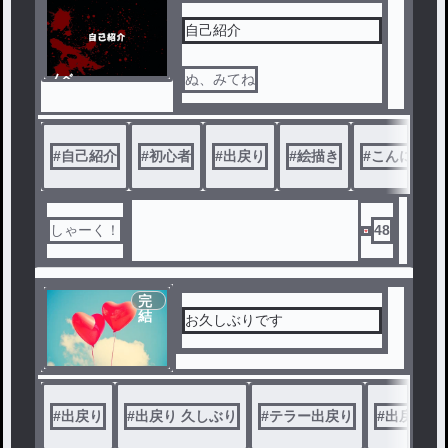
自己紹介
ノベ
ぬ、みてね
ル
#
自己紹介
#
初心者
#
出戻り
#
絵描き
#
こんにちは
しゃーく！
48
完
結
お久しぶりです
#
出戻り
#
出戻り 久しぶり
#
テラー出戻り
#
出戻りし