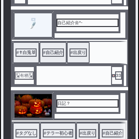
自己紹介🌼*･
#
✝白兎🐰
#
自己紹介
#
出戻り
🂱有栖🂱
33
日記？
#
タグなし
#
テラー初心者
#
出戻り
#
自己紹介