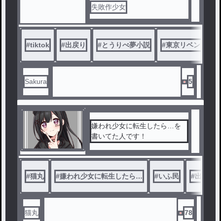
失敗作少女
#
tiktok
#
出戻り
#
とうりべ夢小説
#
東京リベンジャー
Sakura
5
嫌われ少女に転生したら…を
書いてた人です！
#
猫丸
#
嫌われ少女に転生したら…
#
いふ民
#
出戻り
猫丸
78