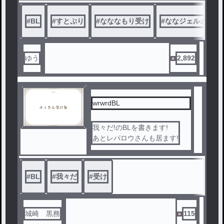
#
BL
#
すとぷり
#
なななもり受け
#
ななジェルさと
ゆう
2,892
wrwrdBL
我々だ!のBLを書きます!
あとレパロウさんも居ます!
#
BL
#
我々だ
#
受け
城崎 黒務
115