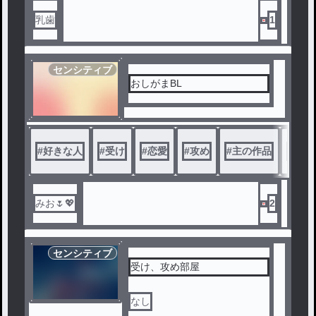
乳歯
1
センシティブ
おしがまBL
#
好きな人
#
受け
#
恋愛
#
攻め
#
主の作品
#
BL
みお🌷💖
2
センシティブ
受け、攻め部屋
なし