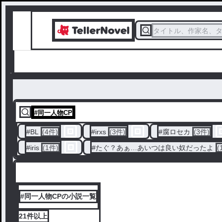
タイトル、作家名、
#
同一人物CP
#
BL
(4件)
#
irxs
(3件)
#
腐ロセカ
(3件)
#
iris
(1件)
#
たぐ？あぁ…あいつは良い奴だったよ
(
#同一人物CPの小説一覧
21件
以上