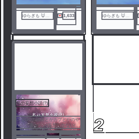
ゆらぎも 🦊☁
1,633
ゆらぎも 🦊☁
🌀
🌀
私の妄想小説(?)
1
2
スプOCの絡みとかカプとかのや
つしか書かない/妄想しかない/え
っちもある/ほとんど薔薇