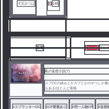
犬宮みつば
145
新着
ラン
私の妄想小説(?)
スプOCの絡みとかカプとかのやつしか書
6
もある/ほとんど薔薇
#
スプランキーOC
#
CP要素あり
#
同一人物CP
#
妄想