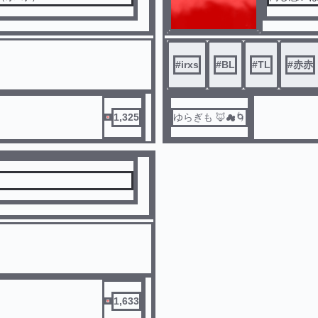
#
irxs
#
BL
#
TL
#
赤赤
1,325
ゆらぎも 🦊☁🌀
1,633