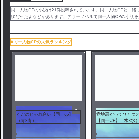
同一人物CPの小説は21件投稿されています。同一人物CPと一緒に投
奴だったよなどがあります。テラーノベルで同一人物CPの小説を
#同一人物CPの人気ランキング
ただのじゃれ合い【同一cp】
意地悪だってひとつ
（青×青）
【同一CP】（水×水