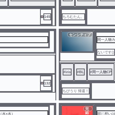
とてつも
145
ちろむたん。
センシティブ
同一人物
ないです()
#
iris
#
BL
#
同一人物CP
132
ちびうり 帰還！
完
結
（水×水）
同じ想いは