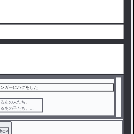
ゲンガーにハグをした
いるあの人たち。
いるあの子たち。
も分かり合えるんです
物CP