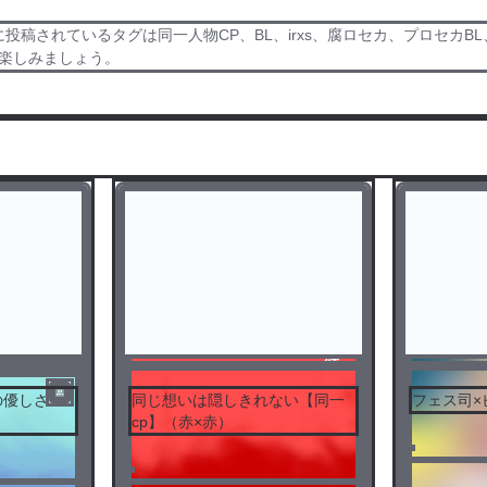
稿されているタグは同一人物CP、BL、irxs、腐ロセカ、プロセカBL、類
楽しみましょう。
完
結
の優しさ
同じ想いは隠しきれない【同一
フェス司×
）
cp】（赤×赤）