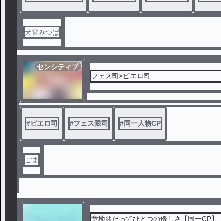
犬宮みつば
センシティブ
フェス司×ピエロ司
#
ピエロ司
#
フェス限司
#
同一人物CP
ごま
意地悪だってひとつの優しさ【同一CP】