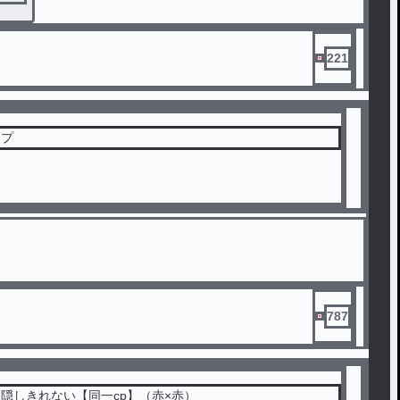
ないほどに亀投稿です。
221
カプ
787
隠しきれない【同一cp】（赤×赤）