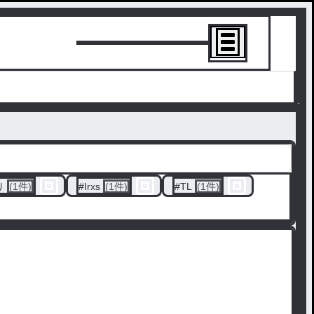
トーリーを書
り
(1件)
#
Irxs
(1件)
#
TL
(1件)