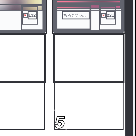
正反対でも分かり合えるんです
132
ちろむたん。
221
とてつもないほどに亀投稿で
す。
5