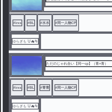
#
irxs
#
BL
#
水水
#
同一人物CP
ゆらぎも 🦊☁🌀
ただのじゃれ合い【同一cp】（青×青）
#
irxs
#
BL
#
青青
#
同一人物CP
ゆらぎも 🦊☁🌀