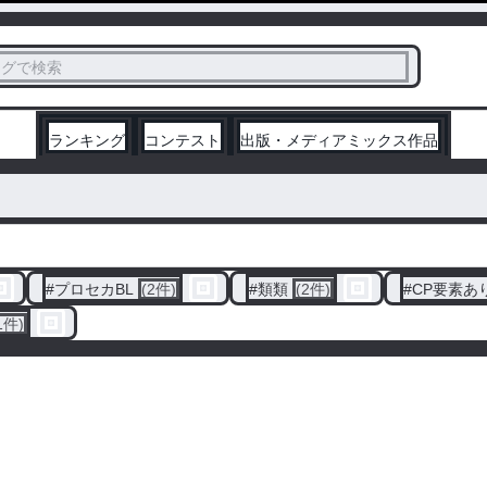
ス
タグで検索
く
ランキング
コンテスト
出版・メディアミックス作品
#
プロセカBL
(2件)
#
類類
(2件)
#
CP要素あ
1件)