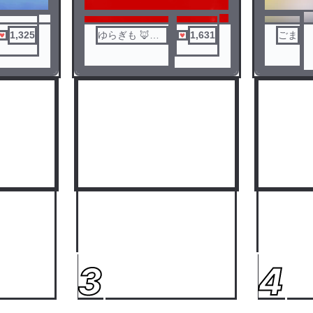
1,325
ゆらぎも 🦊☁
1,631
ごま
🌀
3
4