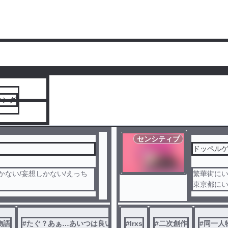
人気ランキングをみる
キング
センシティブ
ドッペル
かない/妄想しかない/えっち
繁華街に
東京都に
正反対で
物語
#
たぐ？あぁ…あいつは良い奴だったよ
#
Irxs
#
二次創作
#
同一人