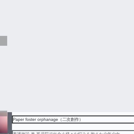
る
アプリで開く
完
結
ちょっとしたお知らせ
たお知らせ
ィブ
Paper foster orphanage（二次創作）