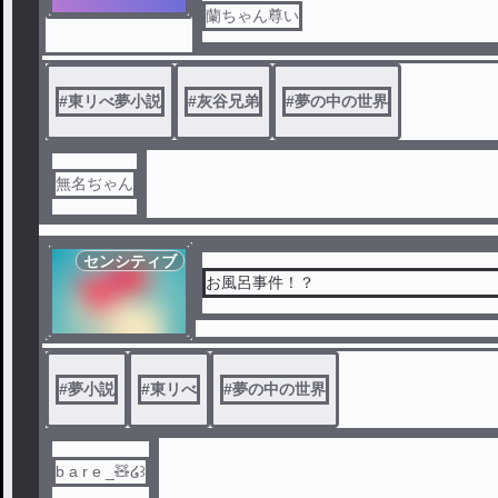
蘭ちゃん尊い
#
東リべ夢小説
#
灰谷兄弟
#
夢の中の世界
無名ぢゃん
センシティブ
お風呂事件！？
#
夢小説
#
東リべ
#
夢の中の世界
b a r e _🧸‪‪໒꒱