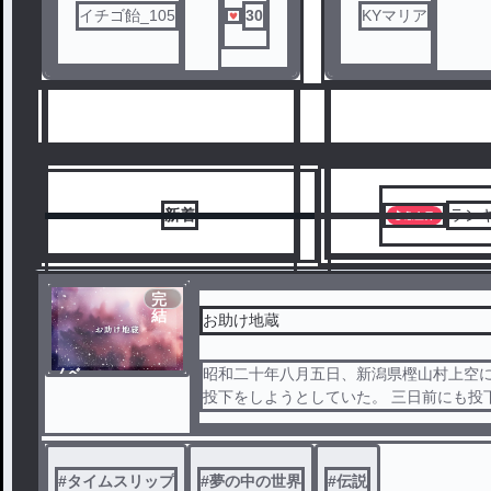
機器トラブルで回避
イチゴ飴_105
30
KYマリア
ル
だった。 今回こそは
いう上層部の指示で
強かったが、投下の
にエンジンが停止、 
復帰という何度も同
が･･･。
「ここは呪われてる
機長ジョンソンの怯
った。
不可思議な現象にＢー
新着
ラン
は樫山村への新型爆
め撤退した。
樫山村に住む平成生
完
生立川恭介は、土曜
結
お助け地蔵
んの家に泊まり昔話
ら眠りつくと、夢の
スリップし、その時
ノベ
昭和二十年八月五日、新潟県樫山村上空に
6
7
という不思議な能力
ル
投下をしようとしていた。 三日前にも投
った。 その不思議な
回避したばかりだった。 今回こそは必ず
この長閑な村に、人
気込みは強かったが、投下の指示と同時に
は覚束ない凄い力が
知る。 それは昔から
と復帰という何度も同じ現象が･･･。
#
タイムスリップ
#
夢の中の世界
#
伝説
のお助け地蔵だった
「ここは呪われてるぜ！」