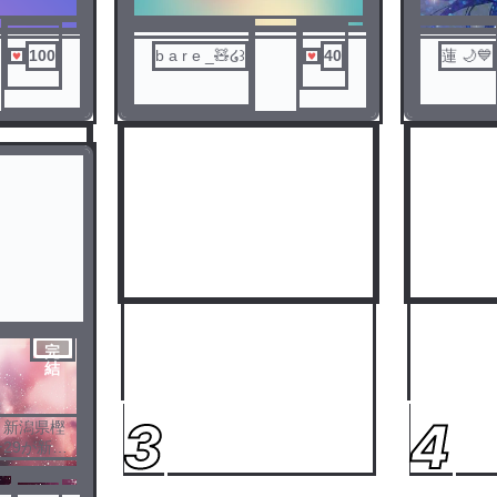
100
b a r e _🧸‪‪໒꒱
40
蓮 🌙💙
完
結
3
4
、新潟県樫
29が新型
としてい
を試みたが