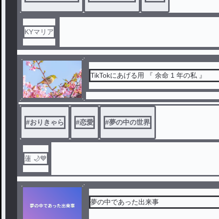
機長ジョンソンの怯える言葉だった。
不可思議な現象にＢー29爆撃機は樫山村
した。
KYマリア
樫山村に住む平成生まれの小学生立川恭
泊まり昔話を聞きながら眠りつくと、夢
時代を生きるという不思議な能力の持ち主
TikTokにあげる用 『 余命 1 年の私 』
から、この長閑な村に、人間の世界では
る。 それは昔から伝わる伝説のお助け地
#
おりきゃら
#
恋愛
#
夢の中の世界
蓮 🌙💙
夢の中であった出来事