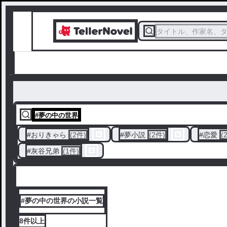
タイトル、作家名、
#
夢の中の世界
#
おりきゃら
(2件)
#
夢小説
(2件)
#
恋愛
(
#
灰谷兄弟
(1件)
#夢の中の世界の小説一覧
8件
以上