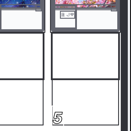
蓮 🌙💙
5