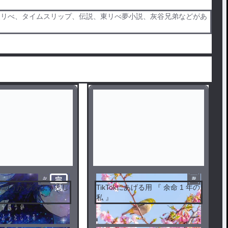
東リべ、タイムスリップ、伝説、東リべ夢小説、灰谷兄弟などがあ
完
う思うか 教えようとし
TikTokにあげる用 『 余命 1 年の
結
私 』