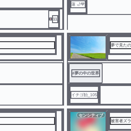
蓮 🌙💙
への新型爆弾投下を諦め撤退
11
介は、土曜日に爺ちゃんの家に
の中でタイムスリップし、その
だった。 その不思議な体験
夢で見た
覚束ない凄い力があることを知
蔵だった。
#
夢の中の世界
イチゴ飴_105
センシティブ
被害者ズ