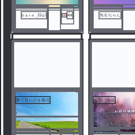
b a r e _🧸‪‪໒꒱
44
無名ぢゃん
夢で見たのを再現
お助け地蔵
1
2
昭和二十年八月五日
山村上空に米軍のＢー
爆弾の投下をしよう
た。 三日前にも投下
ノベ