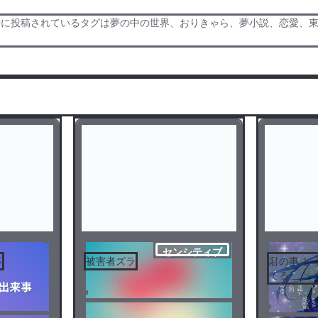
緒に投稿されているタグは夢の中の世界、おりきゃら、夢小説、恋愛、
センシティブ
事
被害者ズラ
君の事 ど
てる