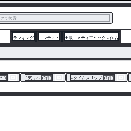
ス
タグで検索
く
ランキング
コンテスト
出版・メディアミックス作品
2件)
#
東リべ
(2件)
#
タイムスリップ
(1件)