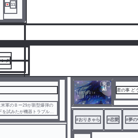
したばかり
11
必ず投下と
意気込みは
指示と同時
中止すると
じ現象
人気ランキングをみる
ぜ！」
える言葉だ
29爆撃機
キング
弾投下を諦
まれの小学
完
日に爺ちゃ
結
君の事 ど
を聞きなが
中でタイム
代を生きる
米軍のＢー29が新型爆弾の
の持ち主だ
下を試みたが機器トラブルで
体験から、
投下という上層部の指示で意
間の世界で
#
おりきゃら
#
恋愛
#
夢の
エンジンが停止、 中止する
あることを
伝わる伝説
。