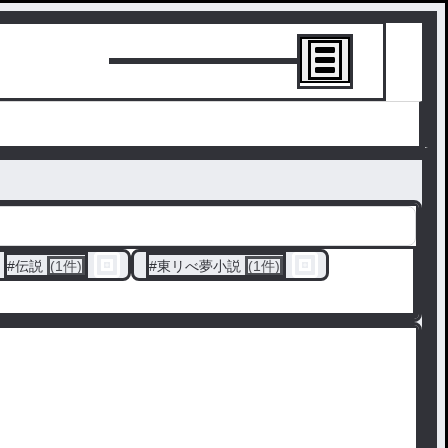
トーリーを書
#
伝説
(1件)
#
東リべ夢小説
(1件)