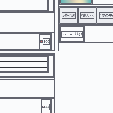
#
夢小説
#
東リべ
#
夢の中
b a r e _🧸‪‪໒꒱
100
44