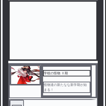
学校の怪物 Ⅱ期
怪物達の新たなな新学期が始
まる！