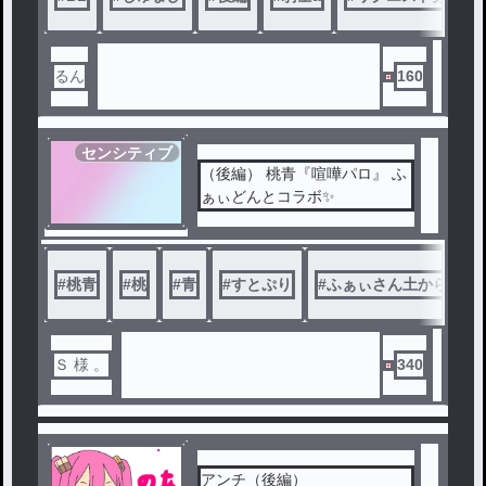
るん
160
センシティブ
（後編） 桃青『喧嘩パロ』 ふ
ぁぃどんとコラボ✨
#
桃青
#
桃
#
青
#
すとぷり
#
ふぁぃさん土から出て
Ｓ 様 。
340
アンチ（後編）