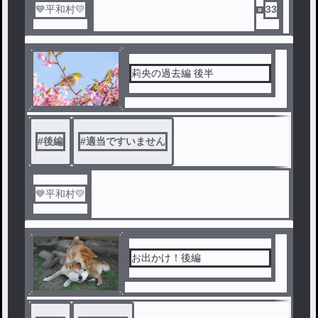
💙平和村💛
33
莉央の過去編 後半
#
後編
#
適当ですいません
💙平和村💛
お出かけ！後編