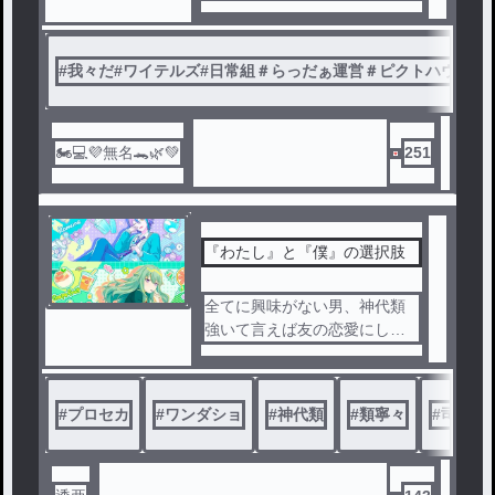
血鬼少女はどうなってしまう
のだろうか
#
我々だ#ワイテルズ#日常組＃らっだぁ運営＃ピクトハウス
🏍💻💜無名🐊🌿💚
251
『わたし』と『僕』の選択肢
全てに興味がない男、神代類
強いて言えば友の恋愛にしか
興味がない
そんなある日、転校生がやっ
てくる
#
プロセカ
#
ワンダショ
#
神代類
#
類寧々
#
司えむ
さぁどうするか？
どんな選択をし、どんな決断
を下すのか？
人見知り転校生と興味無し男