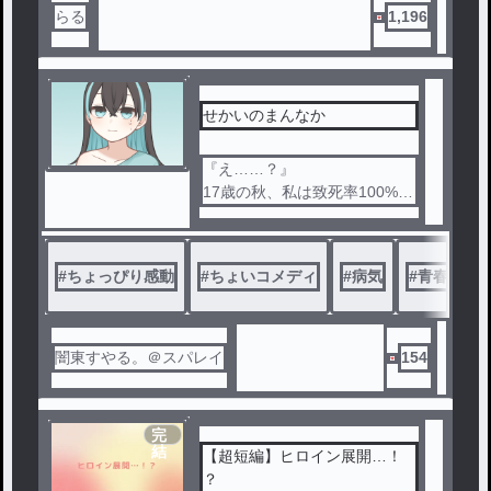
らる
1,196
せかいのまんなか
『え……？』
17歳の秋、私は致死率100%の
病だと言われた。
それから誰も悲しむ人がいな
いように嫌われるように努め
#
ちょっぴり感動
#
ちょいコメディ
#
病気
#
青春
#
てきたつもりだったけど……
なんか青春を謳歌することに
なりました………！？
闇東すやる。＠スパレイ
154
完
結
【超短編】ヒロイン展開…！
？