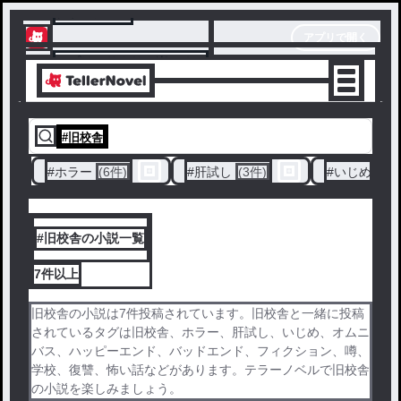
テラーノベル
アプリで開く
アプリでサクサク楽しめる
#
旧校舎
#
ホラー
(6件)
#
肝試し
(3件)
#
いじめ
(1件
#旧校舎の小説一覧
7件
以上
旧校舎の小説は7件投稿されています。旧校舎と一緒に投稿
されているタグは旧校舎、ホラー、肝試し、いじめ、オムニ
バス、ハッピーエンド、バッドエンド、フィクション、噂、
学校、復讐、怖い話などがあります。テラーノベルで旧校舎
の小説を楽しみましょう。