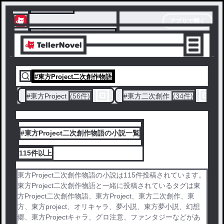
テラーノベル
アプリで開く
アプリでサクサク楽しめる
#
東方Project二次創作物語
#
東方Project
(56件)
#
東方二次創作
(34件)
#東方Project二次創作物語の小説一覧
115件
以上
東方Project二次創作物語の小説は115件投稿されています。
東方Project二次創作物語と一緒に投稿されているタグは東
方Project二次創作物語、東方Project、東方二次創作、東
方、東方project、オリキャラ、夢小説、東方夢小説、幻想
郷、東方Projectキャラ、グロ注意、ファンタジーなどがあ