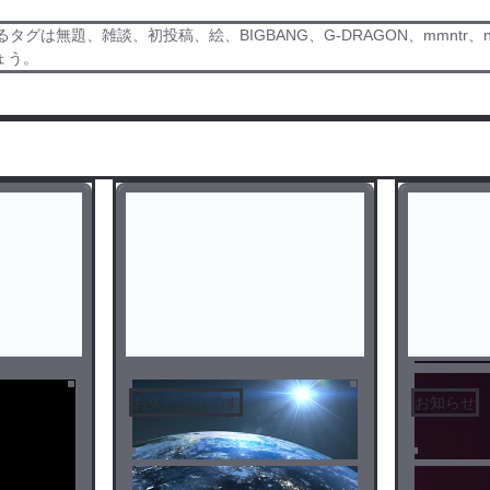
グは無題、雑談、初投稿、絵、BIGBANG、G-DRAGON、mmnt
ょう。
お久しぶりです
お知らせ