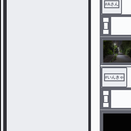
#
Aさん
...
#
いんきゃ
...