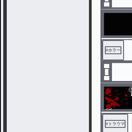
#
ホラー
...
ノベ
ル
#
トラウマ