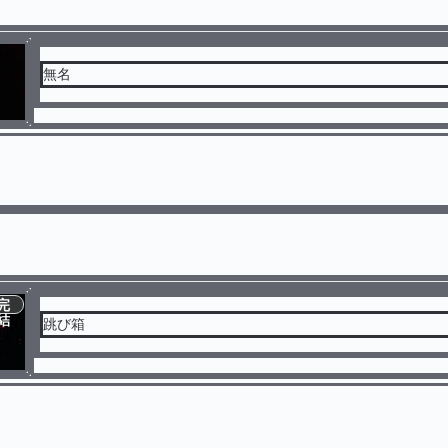
無名
完
結
跳び箱