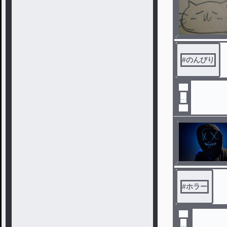
#
のんびり
...
#
ホラー
...