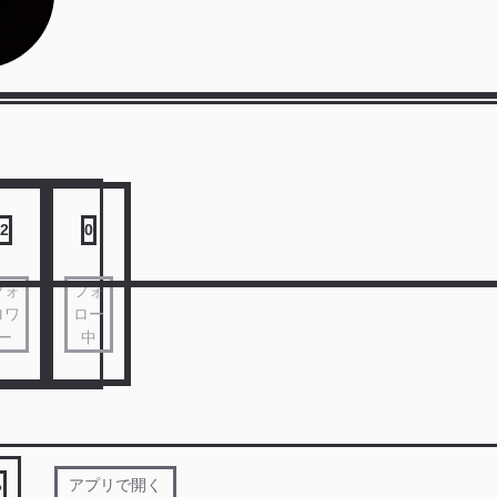
2
0
フォ
フォ
ロワ
ロー
ー
中
る
アプリで開く