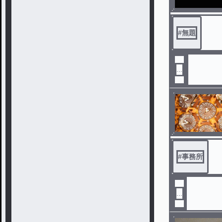
#
無題
...
#
事務所
...