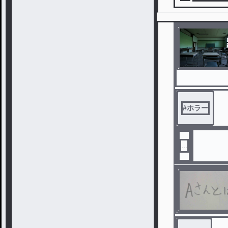
#
ホラー
...