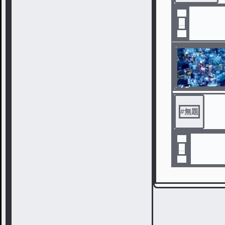
...
ノベ
ル
#
無題
...