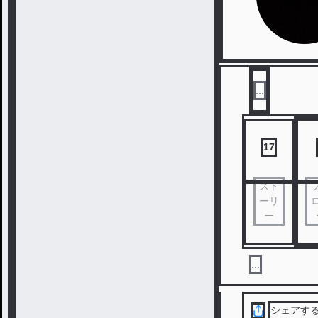
...
17
スト
ーリ
ー
...
シェアす