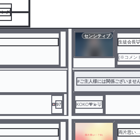
キング
センシティブ
生徒会長
(※コメン
#
ご主人様には関係ございませ
97
KOKO💖💫🦊
両片思い…