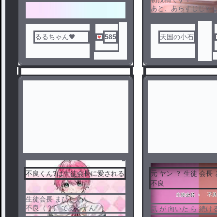
あと、あらすじじゃ
けど〜、すっちー受
メ作品教えてくださ
るるちゃん🖤‎🤍
585
天国の小石
@アニメ勢
不良くん?は生徒会長に愛される
元 ヤン ？ 生徒 会長 
不良
1
2
生徒会長 まひとくん
不良（？） てるとくん
気 が 向いた ら 続ける
不良（？）くんが生徒会長に愛