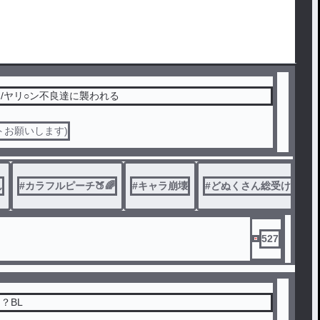
/ヤリ○ン不良達に襲われる
トお願いします)
ん
#
カラフルピーチ🍑🌈
#
キャラ崩壊
#
どぬくさん総受け
#
527
？BL