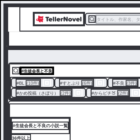
タイトル、作家名、
#
生徒会長と不良
#
BL
(10件)
#
すとぷり
(6件)
#
不良
(3件)
#
かめ投稿（さぼり）
(2件)
#
からピチ🍑
(2件)
#生徒会長と不良の小説一覧
36件
以上