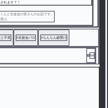
愛されます？！
Nくんと生徒会の皆さんのお話です。
総受け。
長と不良
#
生徒会パロ
#
らんらん総受け
54