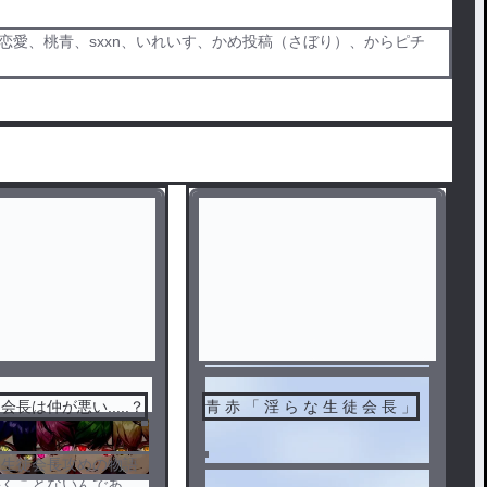
恋愛、桃青、sxxn、いれいす、かめ投稿（さぼり）、からピチ
センシティブ
長は仲が悪い.....？
青 赤 「 淫 ら な 生 徒 会 長 」
、生徒会長攻めの物語
書くことないんであら