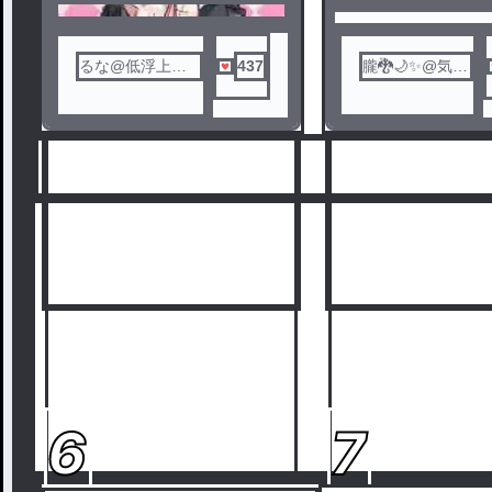
されます
るな@低浮上な
437
朧🐉🌙✨️@気分
ぅの人
投稿気味
6
7