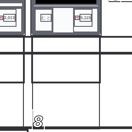
2,013
む と
5,115
人気ランキングをみる
8