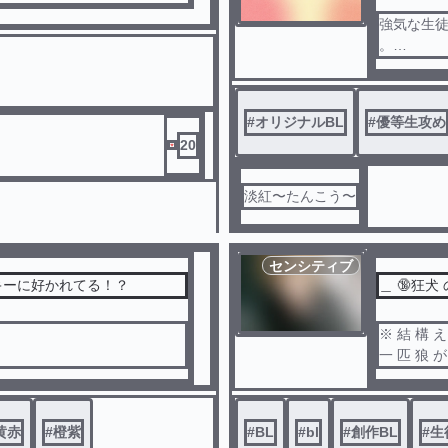
強気な生
。
吐息喘ぎ
#
オリジナルBL
#
優等生攻め
20
淡紅〜たんこう〜
センシティブ
キーに好かれてる！？
＿ 🔞狂犬
※ 結 構 え
一 匹 狼 が 
た__
そ も そ も 
黄赤
#
橙紫
#
BL
#
bl
#
創作BL
#
生
、？もしかして浮気か、？そう