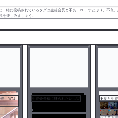
と一緒に投稿されているタグは生徒会長と不良、BL、すとぷり、不良、
小説を楽しみましょう。
会長、実は
生徒会長様に躾られたい…♡
不良と生徒会
不良受け
っ！まぁ