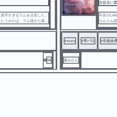
生徒会に
も派手すぎるラムを注意した。
不良のLA
れたうみかは、ラム達から逃げ
らんらん
#
sxxn
#
学パロ
#
生徒会
58
夏みかん