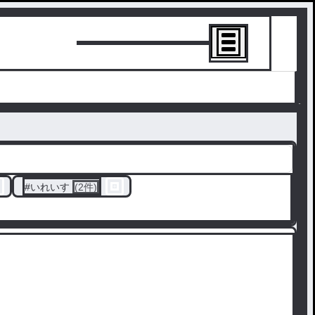
トーリーを書
#
いれいす
(2件)