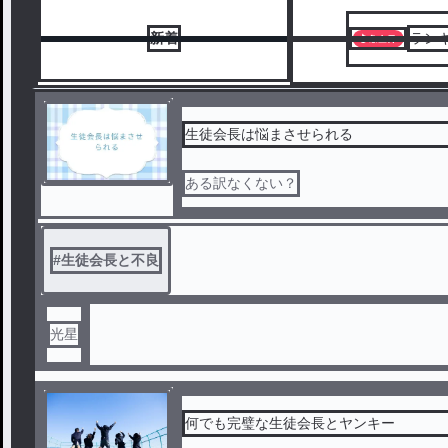
新着
ラン
生徒会長は悩まさせられる
ある訳なくない？
#
生徒会長と不良
光星
何でも完璧な生徒会長とヤンキー