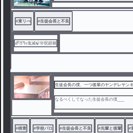
#
東リべ
#
生徒会長と不良
🌈🍑🐑鬼滅🍃🌸呪廻棘
生徒会長の僕、一つ後輩のヤンデレヤン
なるべくしてなった生徒会長の僕___
みんなの尊敬と憧れの対象になるはずだっ
ただ一人を除いては___
#
桃青
#
学校パロ
#
生徒会長と不良
#
先輩と後輩
#
「なぁ、昨日歩いてた女の子人って誰だ