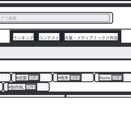
ス
タグで検索
く
ランキング
コンテスト
出版・メディアミックス作品
#
恋愛
(3件)
#
桃青
(3件)
#
sxxn
(2件)
#
創作BL
(2件)