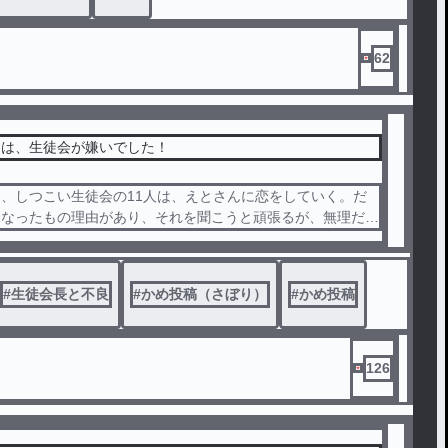
62
んは、生徒会が嫌いでした！
、しつこい生徒会の11人は、えとさんに恋をしていく。だ
になったもの理由があり、それを聞こうと頑張るが、無理だっ
、ひとつヒントがあった、同じ不良仲間だった、友達に聞くと
、辛い過去があって不良になったと言われる。
#
生徒会長と不良
#
かめ投稿（さぼり）
#
かめ投稿
126