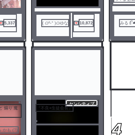
すじはこ
ないんです
けのオスス
い！
5,337
( ᜊº-° )ᜊゆな
10,872
みる🍼ᩚ
頻度激
センシティブ
と 煽り 魔
『不良×生徒会長』
3
4
 かも (?)