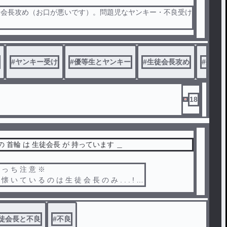
徒会長攻め（お口が悪いです）。問題児なヤンキー・不良受け
（我慢してるって言ったら良いのかな）です。
#
ヤンキー受け
#
優等生とヤンキー
#
生徒会長攻め
#
生徒会
18
 の 首輪 は 生徒会長 が 持っています ＿
 っ ち 注 意 ※
懐 い て い る の は 生 徒 会 長 の み . . . ! ? ,
本 当 に 懐 い て い る の か ! ? ,
徒会長と不良
#
不良