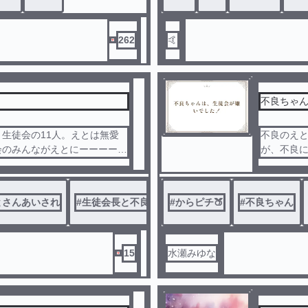
だから…！』
262
🤙
不良ちゃ
生徒会の11人。えとは無愛
不良のえと
会のみんながえとにーーーーー
が、不良
た。でも
、えとは
とさんあいされ
#
生徒会長と不良
#
からピチ🍑
#
不良ちゃん
15
水瀬みゆな