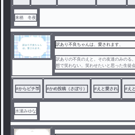
なのか、？」
『あー…！もー！違うから！お姉ちゃん
来栖 冬夜
⚠黄赤、橙紫要素あります。
訳あり不良ちゃんは、愛されます、
訳ありの不良のえと。その友達のみのる。
想で笑わない。笑わせたいと思った生徒
ー
#
からピチ🍑
#
かめ投稿（さぼり）
#
えと愛され
#
え
水瀬みゆな