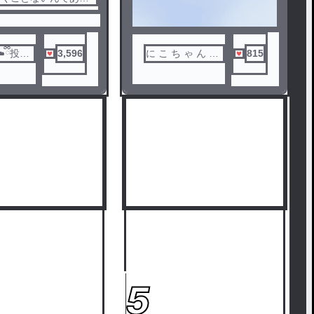
れでおしまいっ！
ノベ
☁️ྀི投稿
3,596
に こ ち ゃ ん ま
815
ル
遅
~ く
5