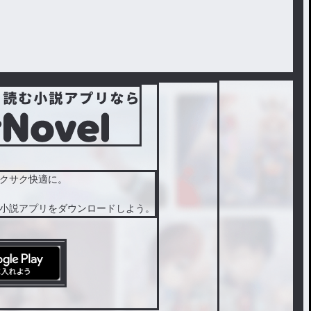
クサク快適に。
小説アプリをダウンロードしよう。