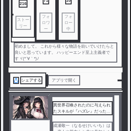
71
10
216
フォ
フォ
ストー
ロワ
ロー
リー
ー
中
初めまして。 これから様々な物語を紡いでいけたらと
良いと思っています。 ハッピーエンド至上主義者で
すヾ(*´∀｀*)ﾉ
シェアする
アプリで開く
異世界召喚されたのに与えられ
たスキルが『ハズレ』だったの
で追放されましたが、必ず元の
ノベ
世界に戻る
ル
成瀬敬一（なるせけいいち）は