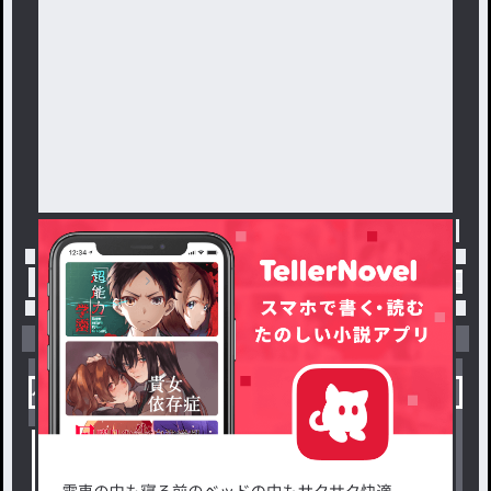
、俺は帰還のゲートとやらにポ
イ……だがその途中、突然に発
動した謎のスキル『ハズレ』。
それが全ての始まりであった。
トップ
「ばたっちゅ」最新作：異世界召喚されたの
小説を探す
ジャンルから探す
新着小説一覧
恋愛・ロマンス
タグ一覧
ロマンスファンタジー