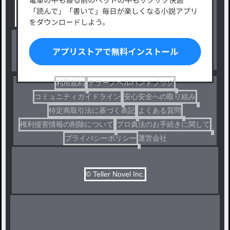
小説コンテスト応募・公募
ファンタジー・異世界・SF
出版・メディアミックス作品
ホラー・ミステリー
BL
ドラマ
コメディ
利用規約
テラーノベルハンドブック
コミュニティガイドライン
安心安全への取り組み
特定商取引法に基づく表記
よくある質問
権利侵害情報の削除について
プロ責法のお手続きに関して
プライバシーポリシー
運営会社
© Teller Novel Inc.