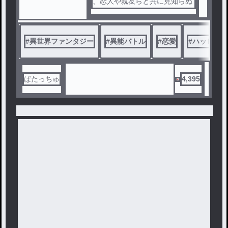
、恋人や親友らと共に見知らぬ
世界で目覚めた。
そこは自分たちの知らない別世
界であった。
#
異世界ファンタジー
#
異能バトル
#
恋愛
#
ハッピーエ
召喚した理由は、この世界に存
在する大迷宮を攻略させるため
だという。
ばたっちゅ
4,395
当然反発する俺達だったが、死
んでも記憶を失って帰るだけ。
だが十分な成果を上げて帰れば
特別な力を持ち帰れる。
しかも召喚者にはもれなくスキ
ルという強力な力を得ることが
出来るという言葉で、あっさり
と引き受けた。
……はずだったのだが、なぜか
俺のスキルはハズレ。何もない
というのだ。
召喚者の定員には限度がある。
役立たずは即お帰りという事で