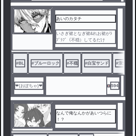
あいのカタチ
いさぎ裙となぎ裙&れお裙がﾗ
ﾌﾞﾗﾌﾞ（不穏）してるだけ
#
BL
#
ブルーロック
#
不穏
#
白宝サンド
#
潔愛され
❤︎{おぽちゃ}❤︎
594
なんで俺なんかがあいつらに
！？