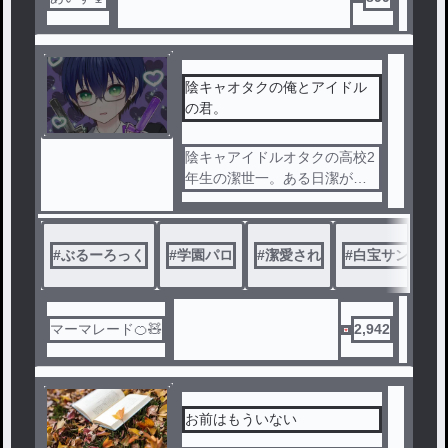
陰キャオタクの俺とアイドル
の君。
陰キャアイドルオタクの高校2
年生の潔世一。ある日潔が通
う高校に、推しがやってきた
！？そしてなぜか、溺愛され
てる！？
#
ぶるーろっく
#
学園パロ
#
潔愛され
#
白宝サンド
マーマレード🍊🧸
2,942
お前はもういない