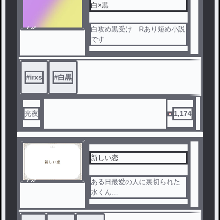
白×黒
ノベ
白攻め黒受け Rあり短め小説
ル
です
#
irxs
#
白黒
光夜
1,174
新しい恋
ノベ
ある日最愛の人に裏切られた
ル
水くん
とある日ある人に告白されて
…