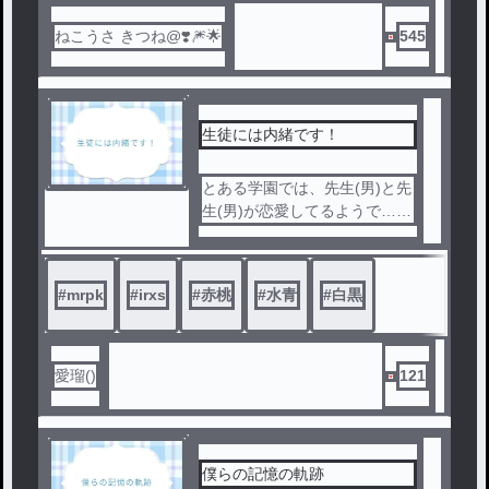
ねこうさ きつね@❣️🎆🌟
545
生徒には内緒です！
とある学園では、先生(男)と先
生(男)が恋愛してるようで……
!?
#
mrpk
#
irxs
#
赤桃
#
水青
#
白黒
愛瑠()
121
僕らの記憶の軌跡