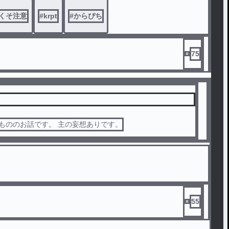
くそ注意
#
krpt
#
からぴち
75
も
転生もののお話です。 主の妄想ありです。
55