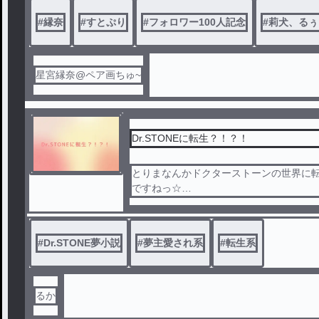
投稿頻度クソほどおせぇので気をつけて(？
#
縁奈
#
すとぷり
#
フォロワー100人記念
#
莉犬、るぅ
星宮縁奈@ペア画ちゅ~
Dr.STONEに転生？！？！
とりまなんかドクターストーンの世界に
ですねっ☆
愛されに行ってらっしゃーい☆
#
Dr.STONE夢小説
#
夢主愛され系
#
転生系
るか