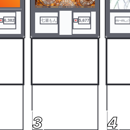
ドを買っていないことに気づき
急いで買いに行ってた。
「危ない！」
その声が聞こえた時にはもう遅
6,382
七瀬もん
5,677
m~m𓈒𓂂𓏸
く、トラックに轢かれていた。
死んだ…と思った私が目が覚め
て見た光景は…？！
「え？約ネバ？」
3
4