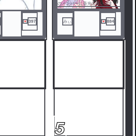
のメンバーに葵光に吸い込まれ
てしまったそしたらからぴちの
世界に転生していた？！これか
らどうなる！？
397
みぃ
884
5