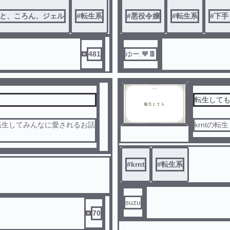
)
と、ころん、ジェル
#
転生系
#
悪役令嬢
#
転生系
#
下手
481
ゆー.🧡🍫
転生して
転生してみんなに愛されるお話
krntの
#
krnt
#
転生系
suzu
70