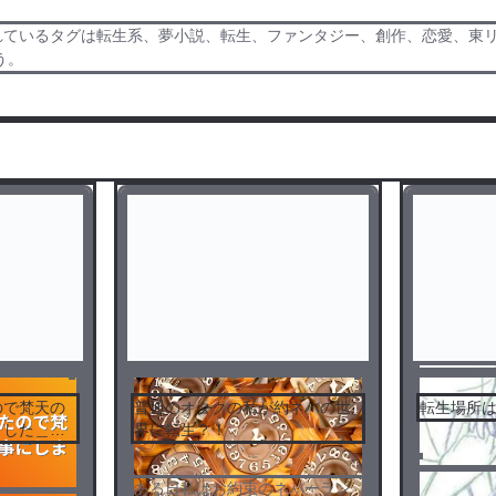
れているタグは転生系、夢小説、転生、ファンタジー、創作、恋愛、東
う。
ので梵天の
普通のオタクの私が約ネバの世
転生場所は
ました＿
界に転生？！
ある日私はお約束のネバーラン