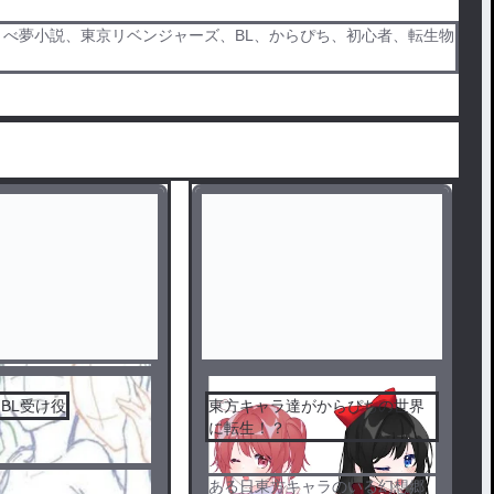
リべ夢小説、東京リベンジャーズ、BL、からぴち、初心者、転生物
BL受け役
東方キャラ達がからぴちの世界
に転生！？
ある日東方キャラのいる幻想郷