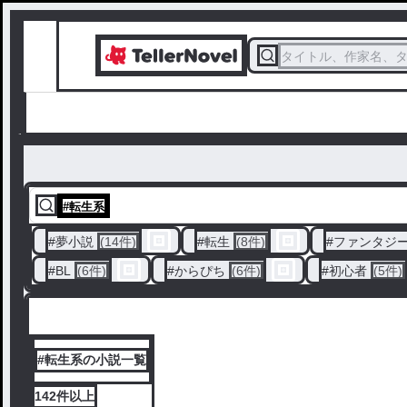
タイトル、作家名、
#
転生系
#
夢小説
(14件)
#
転生
(8件)
#
ファンタジ
#
BL
(6件)
#
からぴち
(6件)
#
初心者
(5件)
#転生系の小説一覧
142件
以上