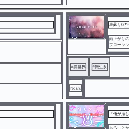
星葬り0̸
ノベ
雨上がり
ル
フローレ
女の心は
彼女には
の中に，
#
異世界
#
転生系
う奇妙な
い」とい
Noah.
『俺が推
ノベ
あること