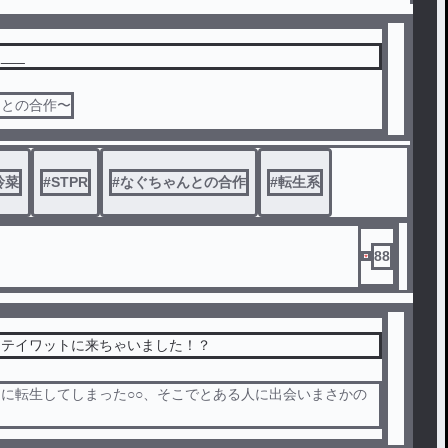
___
んとの合作〜
玲菜
#
STPR
#
なぐちゃんとの合作
#
転生系
88
らテイワットに来ちゃいました！？
に転生してしまった○○、そこでとある人に出会いまさかの
！