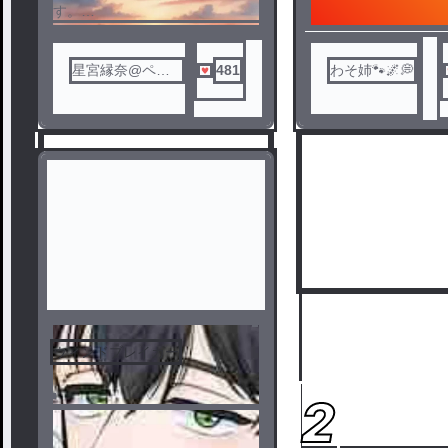
す。
ま、簡単に言うと、いちごの国
から、現代に戻り、すとぷりに
星宮縁奈@ペア
481
わそ姉🐾🌌💭
なる。(予定)
画ちゅ~
投稿頻度クソほどおせぇので気
をつけて(？)
ウィンドブレイカー
1
2