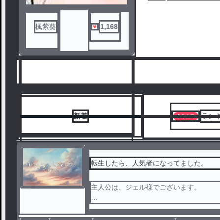
楓紫葵
1,168
新着
ラン
転生したら、人気者になってました。
主人公は、ジェル様でございます。
6
ま、簡単に言うと、いちごの国から、現代
予定)