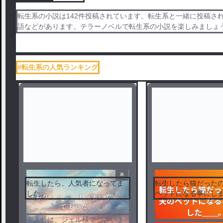
転生系の小説は142件投稿されています。転生系と一緒に投稿さ
語などがあります。テラーノベルで転生系の小説を楽しみましょ
#転生系の人気ランキング
転生したら、人気者になってま
転生したら猫だった
した。
ペットになる事にし
＿。
主人公は、ジェル様でございま