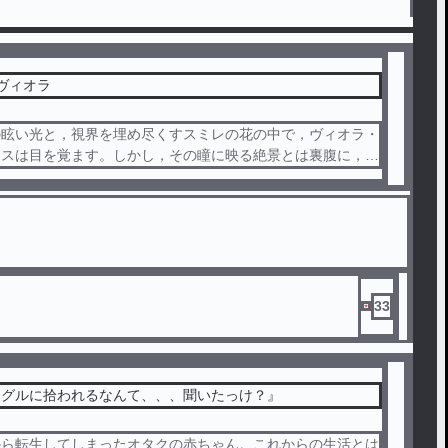
のヴィオラ
の眩い光と，視界を埋め尽くすスミレの花の中で，ヴィオラ・
ンスは目を覚ます。しかし，その瞳に映る絶景とは裏腹に，彼
「空っぽ」だった。
前世の記憶がない。ただ一つ確信しているのは，自分という器
かつてのヴィオラではない「別の何か」が入り込んでいるとい
感覚。そして，神から与えられた「何かを成し遂げねばならな
う峻烈な使命感だけだった。
33
しグルに拾われるなんて、、、聞いたっけ？』
から転生してしまったオタクの赤ちゃん。これからの生活とは