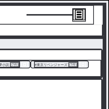
トーリーを書
夢小説
(7件)
#
東京リベンジャーズ
(7件)