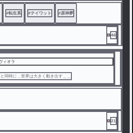
#
転生系
#
テイワット
#
原神夢
46
のヴィオラ
還と同時に，世界は大きく動き出す＿＿
21