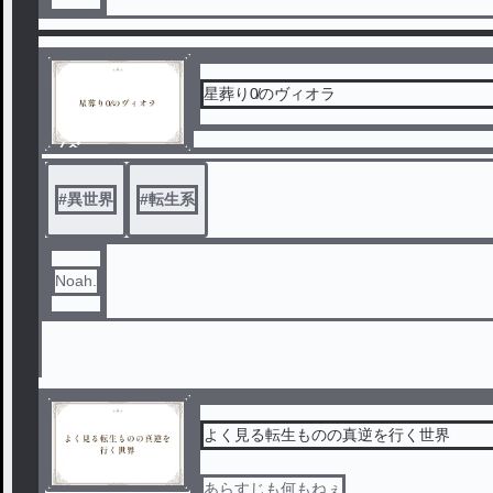
星葬り0̸のヴィオラ
ノベ
ル
#
異世界
#
転生系
Noah.
よく見る転生ものの真逆を行く世界
あらすじも何もねぇ