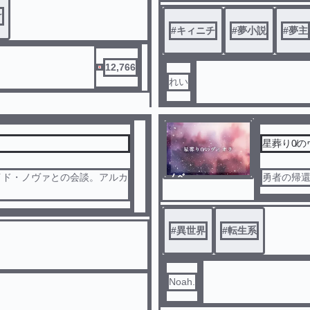
け
#
キィニチ
#
夢小説
#
夢主
12,766
れい
星葬り0̸
イド・ノヴァとの会談。アルカ
ノベ
勇者の帰
ル
#
異世界
#
転生系
Noah.