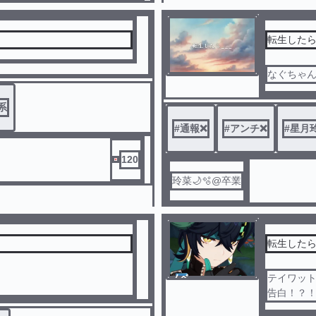
転生したら
なぐちゃ
系
#
通報❌️
#
アンチ❌️
#
星月
120
玲菜🌙🫧@卒業
転生した
ノベ
テイワット
ル
告白！？