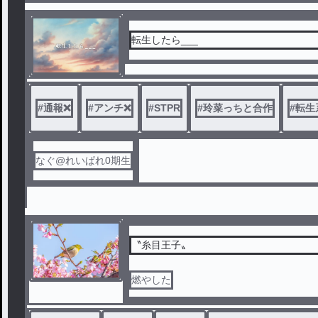
転生したら___
#
通報❌
#
アンチ❌
#
STPR
#
玲菜っちと合作
#
転生
なぐ@れいぱれ0期生
〝糸目王子〟
燃やした