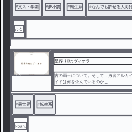
#
文スト学園
#
夢小説
#
転生系
#
なんでも許せる人向
おと
星葬り0̸のヴィオラ
ノベ
古の覇王について。そして，勇者アルカ
ル
イドは何を企んでいるのか＿
#
異世界
#
転生系
Noah.