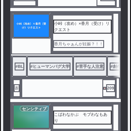
小峠（攻め）×香月（受け）リ
クエスト
香月ちゃぁんが妊娠？！！
#
BL
#
ヒューマンバグ大学
#
苦手な人注意
#
創作
#
蒼
209
センシティブ
こばわなかぶ モブわなもあ
り