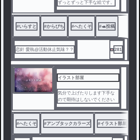
ずっとずっと下手な絵です。
#
いらすと
#
からぴち
#
へたくそ
#
🐢投稿
恋針 愛執@活動休止気味？？
281
イラスト部屋
気分で上げたりします下手な
ので期待はしないでください
#
へたくそ
#
アンプタックカラーズ
#
イラスト部屋