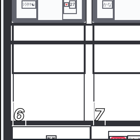
ｼﾗﾀﾏ☯
27
かな
6
7
新着
ラン