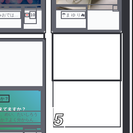
みおではな
10
☂︎ま ゆ り︎︎☁︎︎
です ）
すか？
5
い、めい、たいしろう
すか？よく分からんや
た
めいたいしろうのこと