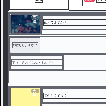
完
結
覚えてますか？
#
覚えてますか？
零（ みおではなくれいです ）
完
結
懐かしくて泣く