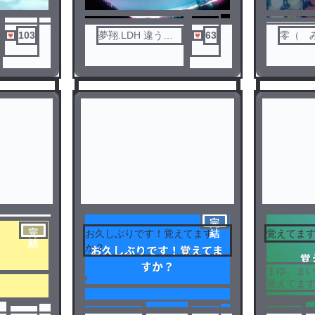
103
夢翔.LDH 違う垢
63
零（ 
で活動中
くれい
完
完
お久しぶりです！覚えてます
覚えてま
結
結
か？
3
4
まゆ、ま
覚えてま
つを書い
まゆまい