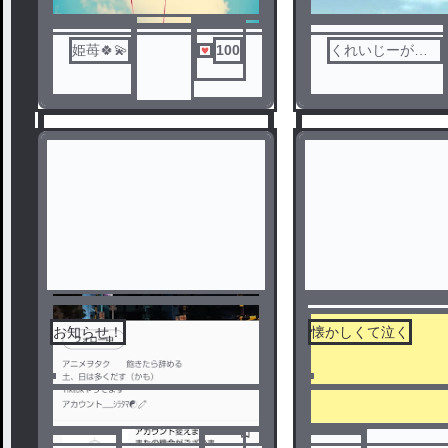
姫苺🍀💫
100
くれいじーがー
る
お知らせ！
懐かしくて泣く
1
2