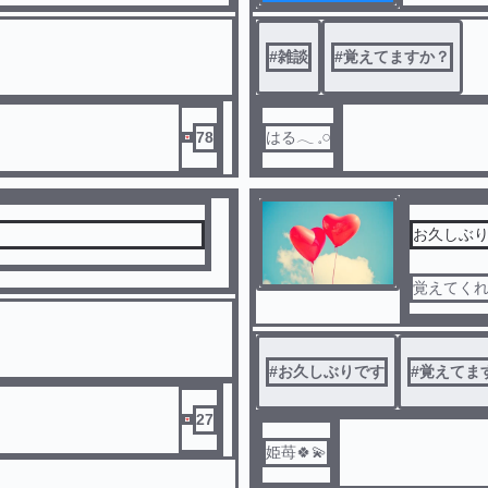
#
雑談
#
覚えてますか？
78
はる‎𓂃 𓈒𓏸
お久しぶ
覚えてく
#
お久しぶりです
#
覚えてま
27
姫苺🍀💫