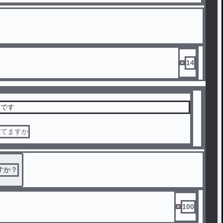
14
りです
れてますか
すか？
100