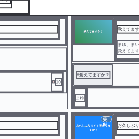
覚えてま
まゆ、ま
覚えてま
まゆまい
#
覚えてますか？
10
まゆ
完
結
お久しぶ