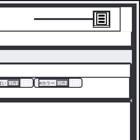
トーリーを書
ばい
(1件)
#
ホラー
(1件)