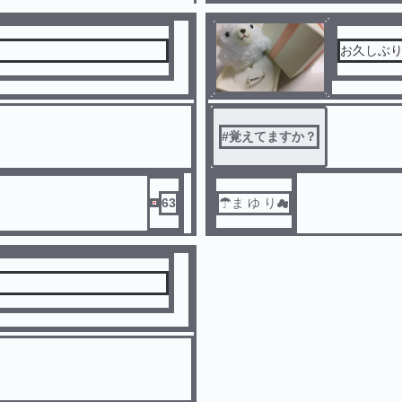
お久しぶり
#
覚えてますか？
63
☂︎ま ゆ り︎︎☁︎︎