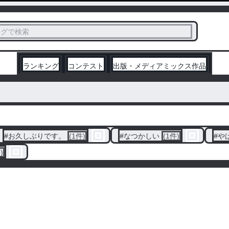
ス
タグで検索
く
ランキング
コンテスト
出版・メディアミックス作品
#
お久しぶりです。
(1件)
#
なつかしい
(1件)
#
や
)