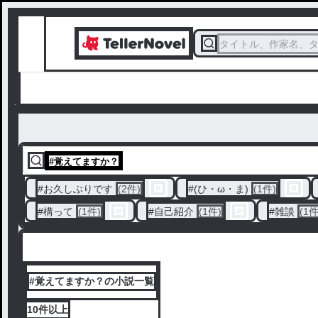
タイトル、作家名、
#
覚えてますか？
#
お久しぶりです
(2件)
#
(ひ・ω・ま)
(1件)
#
構って
(1件)
#
自己紹介
(1件)
#
雑談
(1件
#覚えてますか？の小説一覧
10件
以上