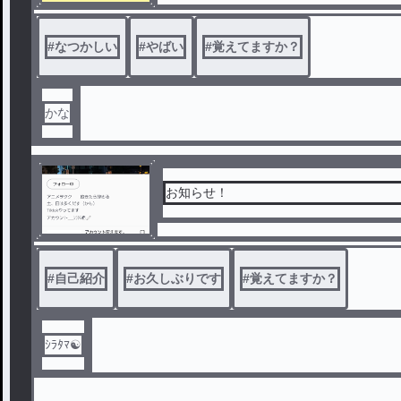
#
なつかしい
#
やばい
#
覚えてますか？
かな
お知らせ！
#
自己紹介
#
お久しぶりです
#
覚えてますか？
ｼﾗﾀﾏ☯