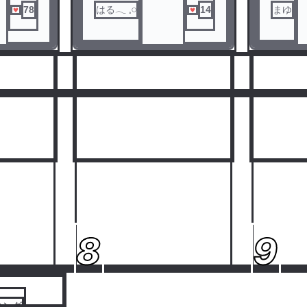
を覚えて
78
はる‎𓂃 𓈒𓏸
14
まゆ
人気ランキングをみる
8
9
キング