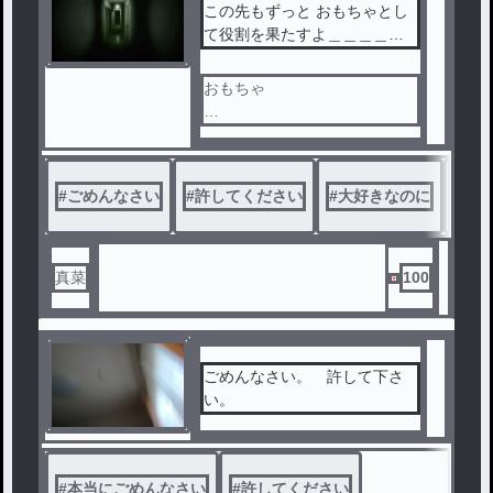
この先もずっと おもちゃとし
て役割を果たすよ＿＿＿＿＿
＿。【ぼくはぎゃくたいをう
けてきた】
おもちゃ
#
ごめんなさい
#
許してください
#
大好きなのに
#
無
真菜
100
ごめんなさい。 許して下さ
い。
#
本当にごめんなさい
#
許してください