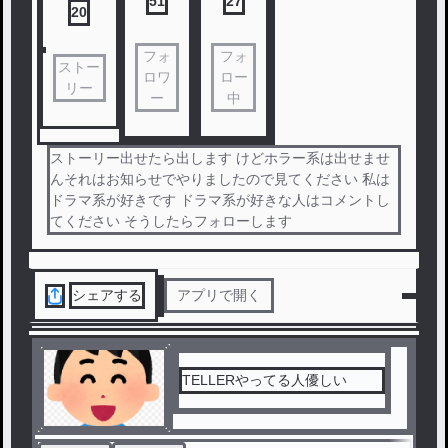
51
27
20
フォ
フォ
ストー
ロワ
ロー
リー
ー
中
ストーリー出せたら出します けどホラー系は出せませ
んそれはお知らせでやりましたので見てください 私は
ドラマ系が好きです ドラマ系が好きな人はコメントし
てください そうしたらフォローします
シェアする
アプリで開く
TELLERやってる人優しい