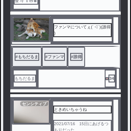
優 斗 🍼🧸🍫
ファンマについてぇ(˙◁˙)(誰得
)
#
もちだるま
#
ファンマ
#
誰得
もちだるま
34
センシティブ
ときめいちゃうね
2021/07/16 15日にあげるつ
もりだった