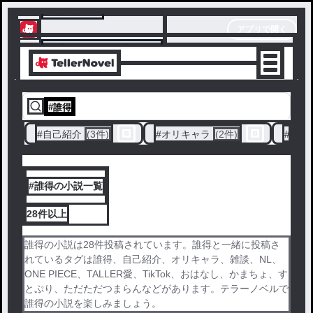
テラーノベル
アプリで開く
アプリでサクサク楽しめる
#
誰得
#
自己紹介
(3件)
#
オリキャラ
(2件)
#
雑談
#誰得の小説一覧
28件
以上
誰得の小説は28件投稿されています。誰得と一緒に投稿さ
れているタグは誰得、自己紹介、オリキャラ、雑談、NL、
ONE PIECE、TALLER愛、TikTok、おはなし、かまちょ、す
とぷり、ただただつまらんなどがあります。テラーノベルで
誰得の小説を楽しみましょう。