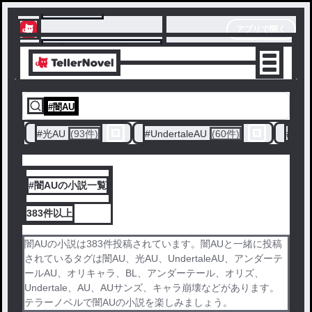
テラーノベル
アプリで開く
アプリでサクサク楽しめる
#
闇AU
#
光AU
(93件)
#
UndertaleAU
(60件)
#
アン
#闇AUの小説一覧
383件
以上
闇AUの小説は383件投稿されています。闇AUと一緒に投稿
されているタグは闇AU、光AU、UndertaleAU、アンダーテ
ールAU、オリキャラ、BL、アンダーテール、オリズ、
Undertale、AU、AUサンズ、キャラ崩壊などがあります。
テラーノベルで闇AUの小説を楽しみましょう。