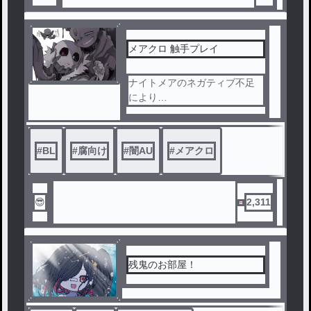
メアクロ 触手プレイ
ナイトメアのネガティブ不足
により
クロスが喰われる(意味深)
#
BL
#
腐向け
#
闇AU
#
メアクロ
😎
2,311
残鬼のお部屋！