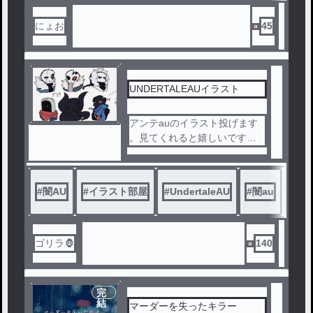
にょお
45
UNDERTALEAUイラスト
アンテauのイラスト投げます
。見てくれると嬉しいです🥺
🙏CPなどよくありますので苦
手な方はご注意下さい。オリ
ズもあるかもです。
#
闇AU
#
イラスト部屋
#
UndertaleAU
#
闇au
ゴリラ🦍
140
完
結
マーダーを失ったキラー