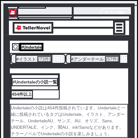
テラーノベル
アプリで開く
アプリでサクサク楽しめる
#
Undertale
#
イラスト
(73件)
#
アンダーテール
(57件)
#Undertaleの小説一覧
454件
以上
Undertaleの小説は454件投稿されています。Undertaleと一
緒に投稿されているタグはUndertale、イラスト、アンダー
テール、UndertaleAU、サンズ、AU、オリズ、Sans、
UNDERTALE、インク、闇AU、ink!Sansなどがあります。
テラーノベルでUndertaleの小説を楽しみましょう。