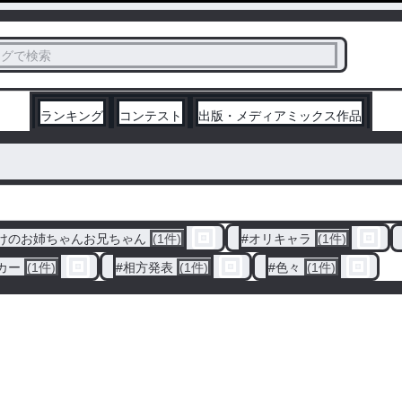
ス
タグで検索
く
ランキング
コンテスト
出版・メディアミックス作品
けのお姉ちゃんお兄ちゃん
(1件)
#
オリキャラ
(1件)
カー
(1件)
#
相方発表
(1件)
#
色々
(1件)