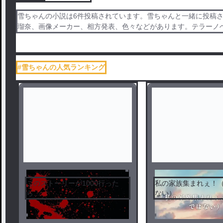
雪ちゃんの小説は6件投稿されています。雪ちゃんと一緒に投稿
瑠奈、画像メーカー、相方発表、色々などがあります。テラーノ
#雪ちゃんの人気ランキング
このストーリーが1000行った
私の家族集まれぇ！
ら…
ない）