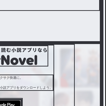
クサク快適に。
小説アプリをダウンロードしよう。