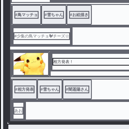
#
鳥マッチョ
#
雪ちゃん
#
お絵描き
#少集の鳥マッチョ🐓チーズ☆
相方発表！
#
相方発表
#
雪ちゃん
#
闇遥陽さん
あお