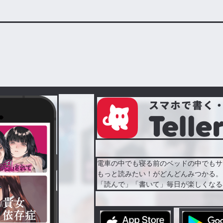
電車の中でも寝る前のベッドの中でもサ
もっと読みたい！がどんどんみつかる。
「読んで」「書いて」毎日が楽しくなる