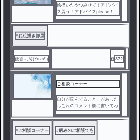
絵描いたやつみせて！アドバイ
ス貰う！アドバイスplease！
#
お絵描き部屋
優香𓂃🫧‪(Yuka!!)
372
ご相談コーナー
自分が悩んでること、があった
らこれのコメント欄に書いてね
無理にとは、言わないから
#
ご相談コーナー
#
病みのご相談でも