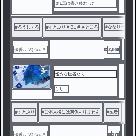
第1章は書き終わった！
第2章も書き終わった！
第3章は、書く予定！✨
第4章も書こうと思ってるけど
#
るうじぇる
#
すとぷり # BL # さところ
#
ななりーぬ
それはこの物語では書かないよ
ん☆違うジャンルで書こうと思
ってるからね！
優香𓂃🫧‪(Yuka!!)
2,866
完
結
優秀な医者たち
なし！
#
すとぷり
#
ご本人様には関係ありません
#
医者
#
医者
優香𓂃🫧‪(Yuka!!)
379