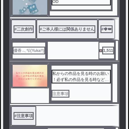
OD
#
二次創作
#
ご本人様には関係ありません
#
🍓👑
優香𓂃🫧‪(Yuka!!)
1,511
私からの作品を見る時のお願い
！必ず私の作品を見る時などは
見てください
注意事項
#
注意事項