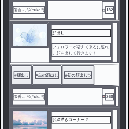
優香𓂃🫧‪(Yuka!!)
182
顔出し
フォロワーが増えて来るに連れ
、顔を出して行きます！
#
顔出し
#
主の顔出し
#
初の顔出し✨
優香𓂃🫧‪(Yuka!!)
260
お絵描きコーナー？