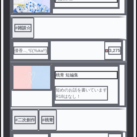
#
雑談☆
優香𓂃🫧‪(Yuka!!)
3,275
桃青 短編集
短めのお話を書いています
R18はなし！
#
二次創作
#
桃青