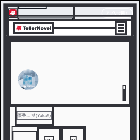
テラーノベル
アプリで開く
アプリでサクサク楽しめる
優香𓂃🫧‪(Yuka!!)