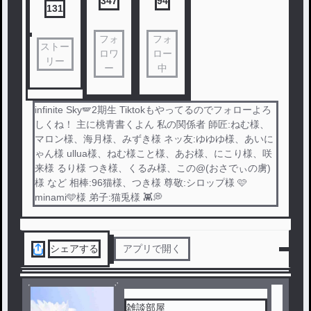
347
94
131
フォ
フォ
ストー
ロワ
ロー
リー
ー
中
infinite Sky🪽‪2期生 Tiktokもやってるのでフォローよろ
しくね！ 主に桃青書くよん 私の関係者 師匠:ねむ様、
マロン様、海月様、みずき様 ネッ友:ゆゆゆ様、あいに
ゃん様 ullua様、ねむ様こと様、あお様、にこり様、咲
来様 るり様 つき様、くるみ様、この@(おさでぃの虜)
様 など 相棒:96猫様、つき様 尊敬:シロップ様 🩷
minami🩵様 弟子:猫兎様 👾💭
シェアする
アプリで開く
雑談部屋