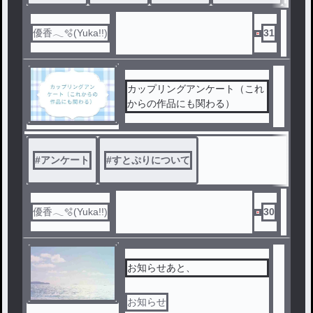
優香𓂃🫧‪(Yuka!!)
31
カップリングアンケート（これ
からの作品にも関わる）
#
アンケート
#
すとぷりについて
優香𓂃🫧‪(Yuka!!)
30
お知らせあと、
お知らせ