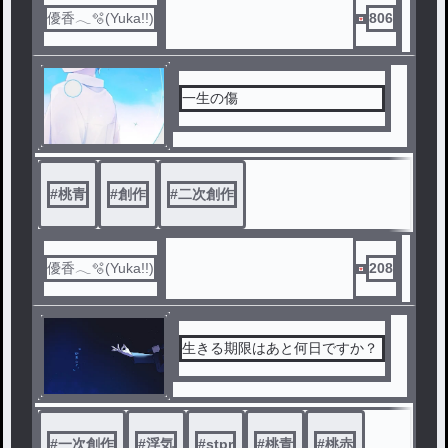
優香𓂃🫧‪(Yuka!!)
806
一生の傷
#
桃青
#
創作
#
二次創作
優香𓂃🫧‪(Yuka!!)
208
生きる期限はあと何日ですか？
#
一次創作
#
浮気
#
stpr
#
桃青
#
桃赤