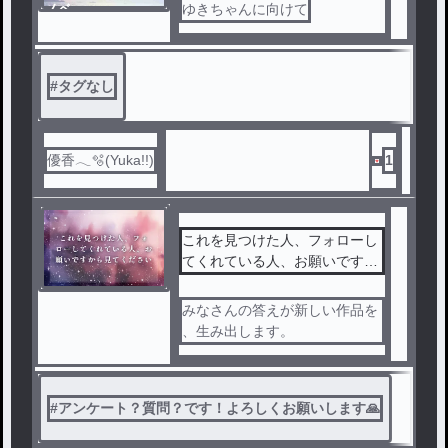
ノベ
ゆきちゃんに向けて
ル
#
タグなし
優香𓂃🫧‪(Yuka!!)
1
これを見つけた人、フォローし
てくれている人、お願いですか
ら見てください
みなさんの答えが新しい作品を
、生み出します。
#
アンケート？質問？です！よろしくお願いします🙏