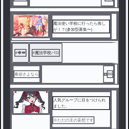
魔法使い学校に行ったら推し
が！？(参加型募集〜)
#
🍓👑
#
魔法学校パロ
奏@さよなら
80
人気グループに目をつけられ
ました。
※ただの主の妄想です