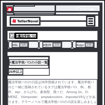
テラーノベル
アプリで開く
アプリでサクサク楽しめる
#
魔法学校パロ
#
BL
(3件)
#
創作
(3件)
#
stpr
(2件)
#魔法学校パロの小説一覧
26件
以上
魔法学校パロの小説は26件投稿されています。魔法学校パ
ロと一緒に投稿されているタグは魔法学校パロ、BL、創
作、stpr、からぴち、参加型、我々だ、Among Us、O-
MENZ、Vsimposter、amptakxcolors、imposterV4などがあ
ります。テラーノベルで魔法学校パロの小説を楽しみましょ