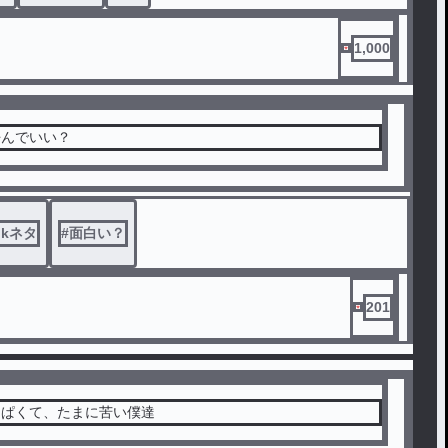
1,000
呼んでいい？
okネタ
#
面白い？
201
っぱくて、たまに苦い僕達