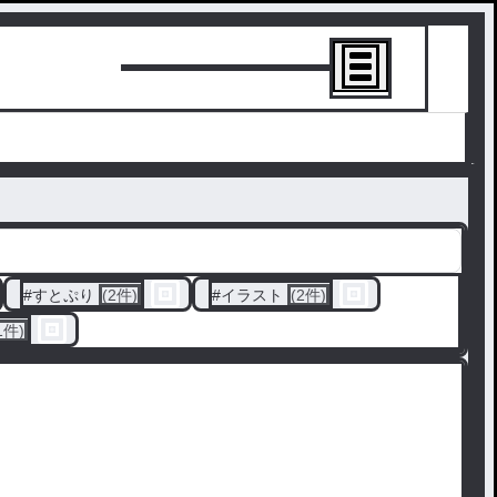
トーリーを書
#
すとぷり
(2件)
#
イラスト
(2件)
1件)