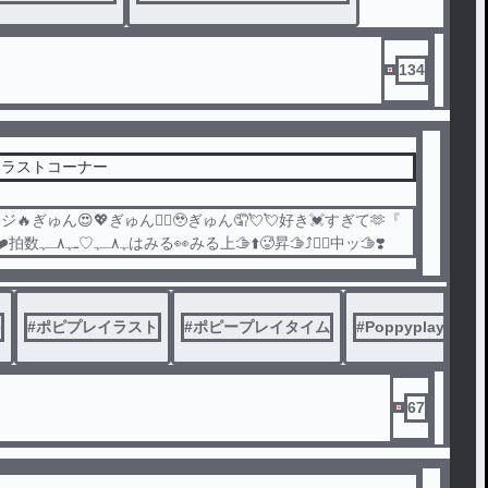
134
イラストコーナー
🔥ぎゅん😍💖ぎゅん❤️‍🔥🥹ぎゅん🤦💘💘好き💓すぎて🫶『
滅』🤞‼️心❤️拍数‎ﮩ٨ـﮩ♡ـﮩ٨ـﮩはみる👀みる上🫱⬆️🥵昇🫱⤴️❤️‍🔥中ッ🫱❣️
e
#
ポピプレイラスト
#
ポピープレイタイム
#
Poppyplaytim
67