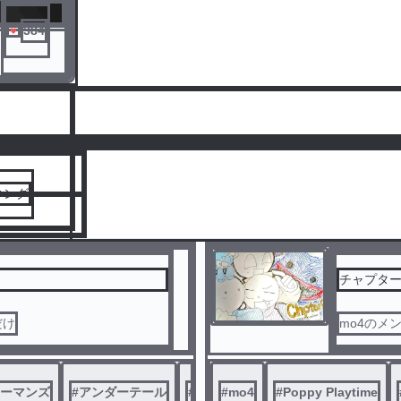
384
人気ランキングをみる
キング
チャプタ
だけ
mo4のメ
ーマンズ
#
アンダーテール
#
なんかいろいろ
#
mo4
#
Poppy Playtime