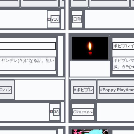
710
日華
ポピプレ
ヤンデレ(？)になる話。短い
ポピプレマジ
ロハレ
#
ポピプレ
#
Poppy Playtim
38
𝕆𝕜𝕠𝕞𝕖🍙