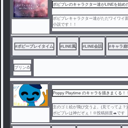
ポピプレのキャラクター達がLINEを始め
ポピプレキャラクター達がただワイワイ
小説です！！
#
ポピープレイタイム
#
LINE風
#
LINE会話
#
キャラ崩
プリン🍮
Poppy Playtime のキャラを描きまくる！
主のゴミ絵が飛び交うよ。(見てってよ？)
ポピプレは神だぞぇ！※投稿頻度🐢です