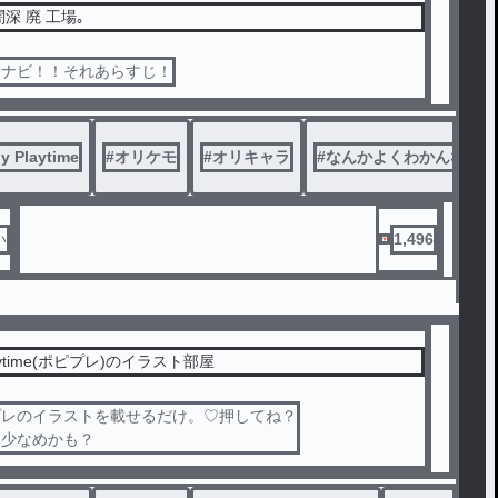
深 廃 工場｡
ーナビ！！それあらすじ！
y Playtime
#
オリケモ
#
オリキャラ
#
なんかよくわかんない
い
1,496
laytime(ポピプレ)のイラスト部屋
プレのイラストを載せるだけ。♡押してね？
は少なめかも？