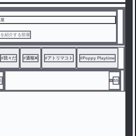
部屋
絵を紹介する部屋
#
我々だ
#
通報❌
#
アトリマコト
#
Poppy Playtime
稿
55