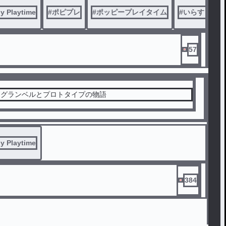
y Playtime
#
ポピプレ
#
ポッピープレイタイム
#
いらすと
57
・グランベルとプロトタイプの物語
y Playtime
384