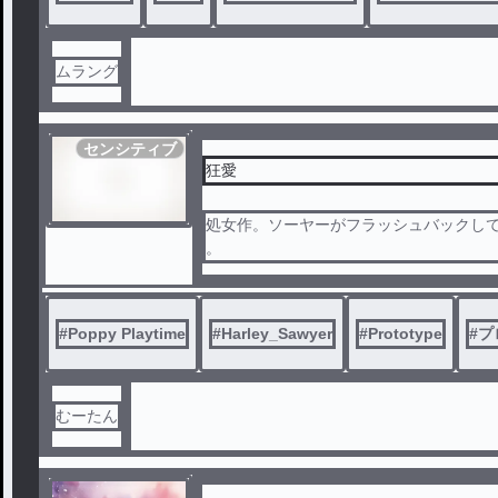
ムラング
センシティブ
狂愛
処女作。ソーヤーがフラッシュバックして
。
#
Poppy Playtime
#
Harley_Sawyer
#
Prototype
#
プ
むーたん