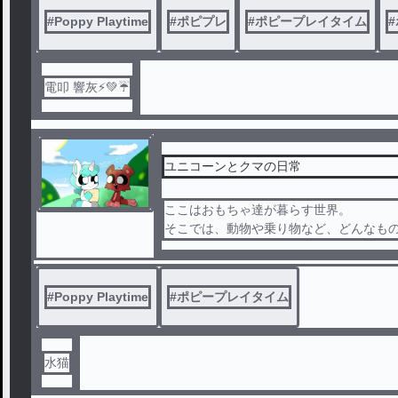
#
Poppy Playtime
#
ポピプレ
#
ポピープレイタイム
#
電叩 響灰⚡💚☔
ユニコーンとクマの日常
ここはおもちゃ達が暮らす世界。
そこでは、動物や乗り物など、どんなも
これは、そのおもちゃ達の中のユニコーンと
───
#
Poppy Playtime
#
ポピープレイタイム
水猫