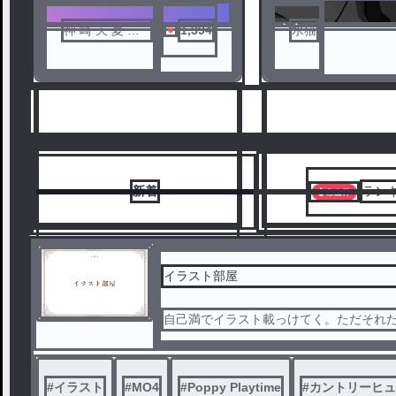
ノベ
神 崎 天 夏 ＿ ‪‪
1,394
水猫
ル
新着
ラン
イラスト部屋
自己満でイラスト載っけてく。ただそれ
1
2
#
イラスト
#
MO4
#
Poppy Playtime
#
カントリーヒュ