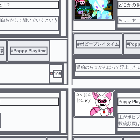
た！？
どこかの 闇
面白おかしく騒いでいくという
ちょ、ヤ
#
ポピープレイタイム
#
Popp
壊
#
Poppy Playtime
猫狛のら☆がんばって浮上した
105
！
Poppy P
主がポピ
投稿頻度