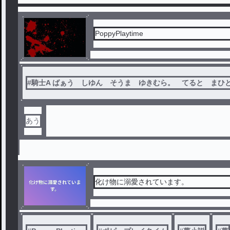
PoppyPlaytime
#
騎士A ばぁう しゆん そうま ゆきむら。 てると まひ
あう
化け物に溺愛されています。