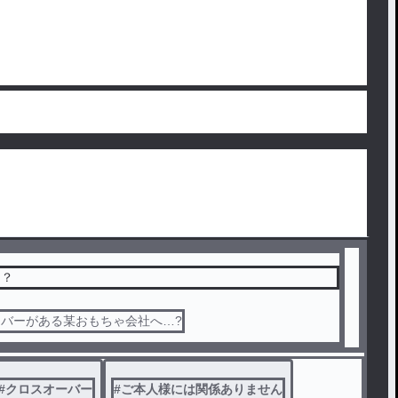
ー？
ンバーがある某おもちゃ会社へ…?
#
クロスオーバー
#
ご本人様には関係ありません