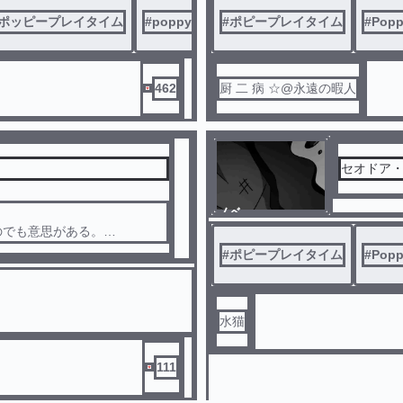
ポッピープレイタイム
#
poppyplaytime
#
ポピープレイタイム
#
Popp
462
厨 二 病 ☆@永遠の暇人
セオドア
ノベ
ル
のでも意思がある。
クマのお話である...。───
#
ポピープレイタイム
#
Popp
水猫
111