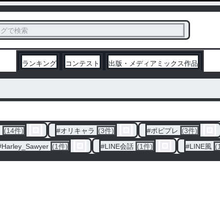
ス
タグで検索
く
ランキング
コンテスト
出版・メディアミックス作品
ム
(14件)
#
オリキャラ
(3件)
#
ポピプレ
(3件)
#
Harley_Sawyer
(1件)
#
LINE会話
(1件)
#
LINE風
(