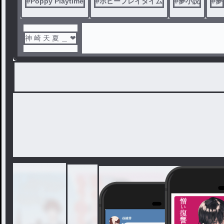
#
Poppy Playtime
#
ポピープレイタイム
#
夢小説
#
夢