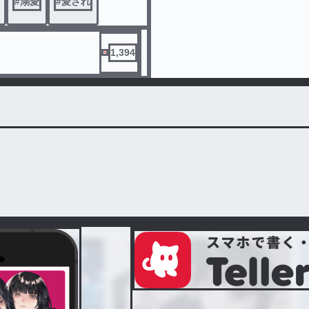
#
溺愛
#
愛され
1,394