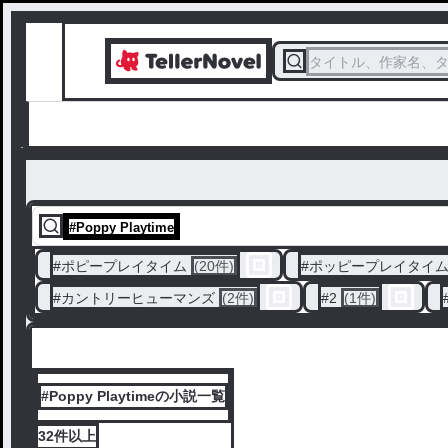
タイトル、作家名、
#
Poppy Playtime
#
ポピープレイタイム
(20件)
#
ポッピープレイタイ
#
カントリーヒューマンズ
(2件)
#
2
(1件)
#Poppy Playtimeの小説一覧
32件
以上