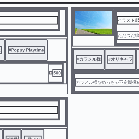
イラスト
ただつだ
と
#
Poppy Playtime
#
カラメル様
#
オリキャラ
500
カラメル様@めっちゃ不定期投