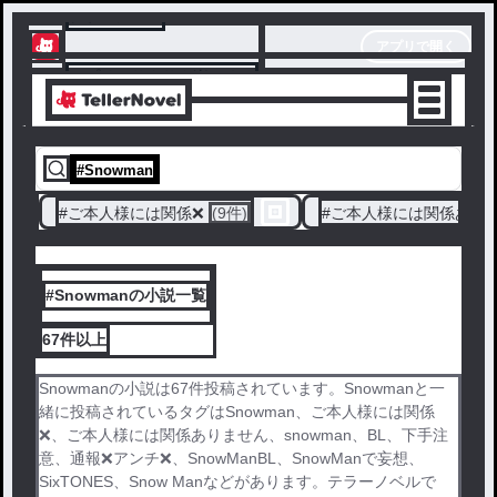
テラーノベル
アプリで開く
アプリでサクサク楽しめる
#
Snowman
#
ご本人様には関係❌
(9件)
#
ご本人様には関係あり
#Snowmanの小説一覧
67件
以上
Snowmanの小説は67件投稿されています。Snowmanと一
緒に投稿されているタグはSnowman、ご本人様には関係
❌、ご本人様には関係ありません、snowman、BL、下手注
意、通報❌アンチ❌、SnowManBL、SnowManで妄想、
SixTONES、Snow Manなどがあります。テラーノベルで