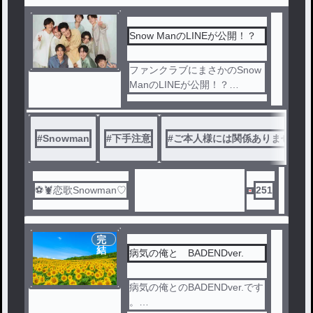
Snow ManのLINEが公開！？
ファンクラブにまさかのSnow
ManのLINEが公開！？
普段見れない姿まで！？
#
Snowman
#
下手注意
#
ご本人様には関係ありません
⚽️🦞恋歌Snowman♡
251
完
結
病気の俺と BADENDver.
病気の俺とのBADENDver.です
。