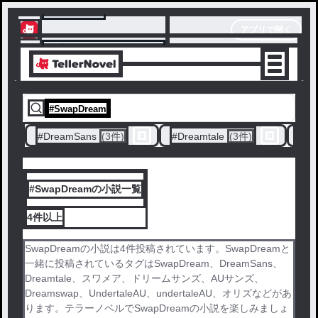
テラーノベル
アプリで開く
アプリでサクサク楽しめる
#
SwapDream
#
DreamSans
(3件)
#
Dreamtale
(3件)
#
ス
#SwapDreamの小説一覧
4件
以上
SwapDreamの小説は4件投稿されています。SwapDreamと
一緒に投稿されているタグはSwapDream、DreamSans、
Dreamtale、スワメア、ドリームサンズ、AUサンズ、
Dreamswap、UndertaleAU、undertaleAU、オリズなどがあ
ります。テラーノベルでSwapDreamの小説を楽しみましょ