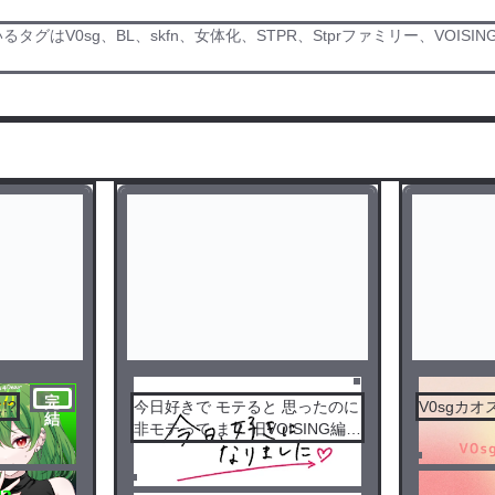
g、BL、skfn、女体化、STPR、Stprファミリー、VOISING、crnv、ink
完
!?
今日好きで モテると 思ったのに
V0sgカ
結
非モテって ま？ 旧VOISING編 (
鰤 鰤子 目線)