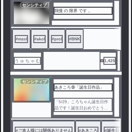
センシティブ
我慢 の 限界 です 。
#
mzcl
#
akcl
#
prcl
#
BNK
う ゅ ち ゃ む
1,425
センシティブ
あきころ🔞「誕生日作品」
「5/29」ころちゃん誕生日作
品です！誕生日おめでとうご
ざいます!!🎉お祝いということ
で、あきころの🔞を書かせて
いただきました！サムネはあ
#
ご本人様には関係ありません
#
あきころ
#
誕生日おめで