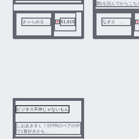
見れるかもです‼️
期)を読んでからこち
リク受け付けます👌
読んでくれると嬉し
きゃらめる 🎉
51,615
なぎさ
🍟🥂
STPRリスナ
ー
セン
センシティブ
ビジネス不仲じゃないもん
akso
1
2
しおあきＢＬ！STPRのペアの中
で1番好きかも…