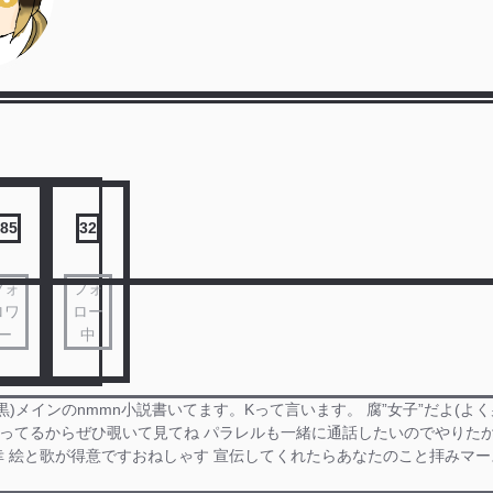
85
32
フォ
フォ
ロワ
ロー
ー
中
青黒)メインのnmmn小説書いてます。Kって言います。 腐”女子”だよ(よ
tterやってるからぜひ覗いて見てね パラレルも一緒に通話したいのでやり
幸 絵と歌が得意ですおねしゃす 宣伝してくれたらあなたのこと拝みマ