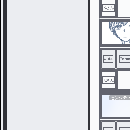
Kさん
#
iris
#
nm
Kさん
センシテ