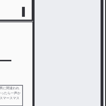
く男に間違われ
たかったら一声か
ースマースマス