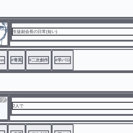
生徒副会長の日常(短い)
mn
#
青黒
#
二次創作
#
学パロ
ィブ
2人で