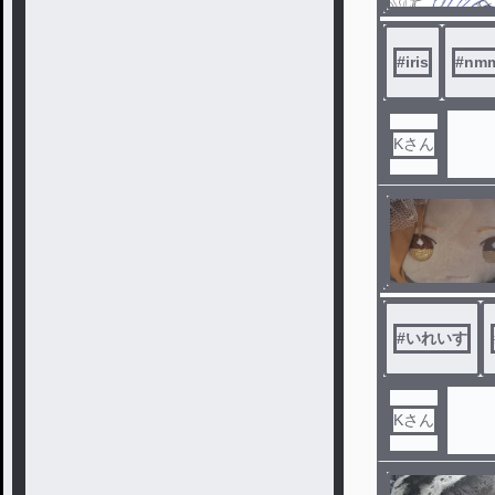
#
iris
#
nm
Kさん
#
いれいす
Kさん