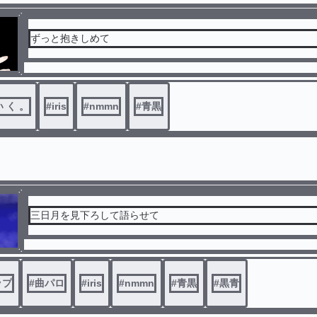
ずっと抱きしめて
い く 。
#
iris
#
nmmn
#
青黒
三日月を見下ろして語らせて
ップ
#
曲パロ
#
iris
#
nmmn
#
青黒
#
黒青