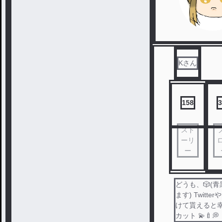
Kさん
158
3
スト
ーリ
ー
どうも、🎲(
ます) Twi
けて貰えると
カット 💫🍼💭