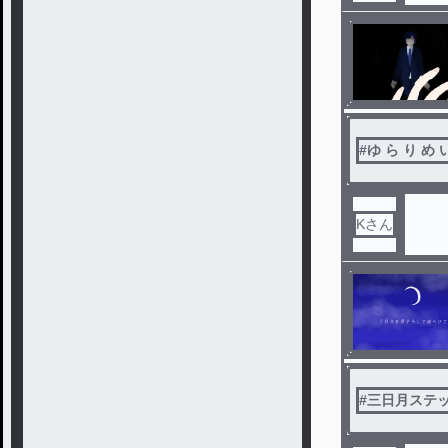
#
ゆ ら り め 
Kさん
#
三日月ステ