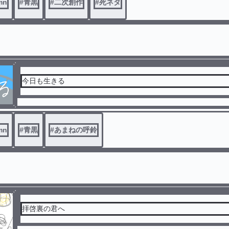
mn
#
青黒
#
二次創作
#
死ネタ
今日も生きる
mn
#
青黒
#
あまねの呼鈴
拝啓裏の君へ