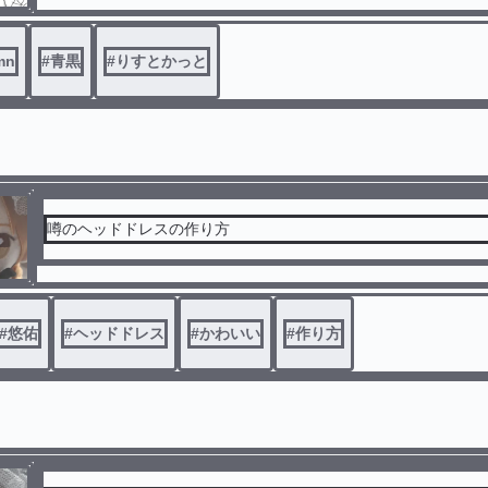
mn
#
青黒
#
りすとかっと
噂のヘッドドレスの作り方
#
悠佑
#
ヘッドドレス
#
かわいい
#
作り方