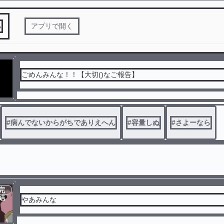
る
アプリで開く
ごめんみんな！！【大切()なご報告】
#
病んでないからがちでありえへん
#
容量しぬ
#
さよーなら
完
結
やあみんな