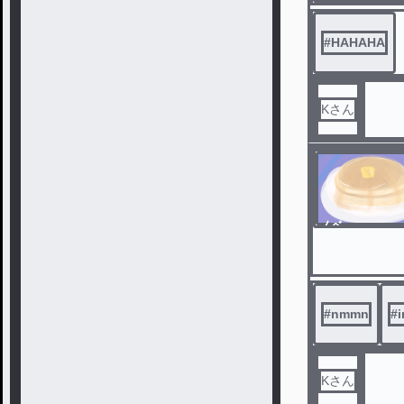
#
HAHAHA
Kさん
ノベ
ル
#
nmmn
#
i
Kさん