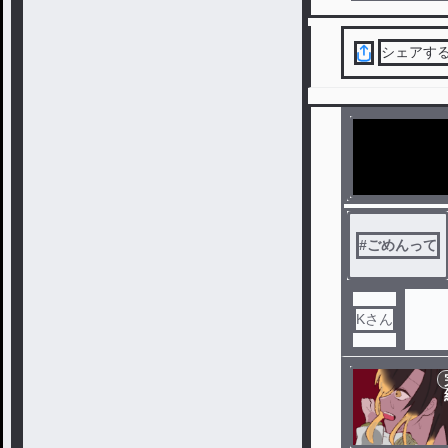
シェアす
#
ごめんって
Kさん