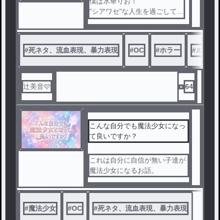
僕は氷華りお！
"シアワセ"な人生を過ごして…
「もう嫌だ」
#
死ネタ、流血表現、暴力表現
#
OC
#
ホラー
#
ループ
辻󠄀美音🩷
64
こんな自分でも魔法少女になっ
て良いですか？
これは自分に自信が無い子達が
魔法少女になるお話。
#
魔法少女
#
OC
#
死ネタ、流血表現、暴力表現