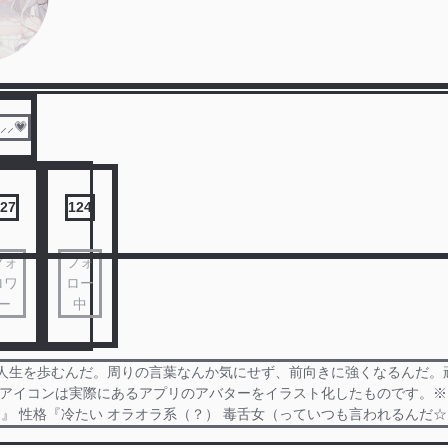
⸝⸝💗
27
124
フォ
フォ
ロワ
ロー
ー
中
だ人生を歩むんだ。周りの言葉なんか気にせず、前向きに強くなるんだ。
※アイコンは実際にあるアプリのアバターをイラスト化したものです。※ 
 ﾚﾅ）』 性格『冷たい オラオラ系（？） 毒舌女（っていつも言われるんだ