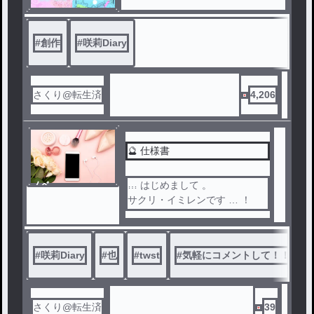
#
創作
#
咲莉Diary
さくり@転生済
4,206
🔮 仕様書
ノベ
… はじめまして 。
ル
サクリ・イミレンです … ！
┈┈┈┈┈┈┈┈┈┈
#
咲莉Diary
#
也
#
twst
#
気軽にコメントして！！
同界隈 ▶ ◎
折 ▶ ◎
さくり@転生済
39