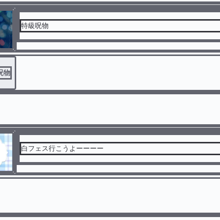
特級呪物
呪物
白フェス行こうよーーーー