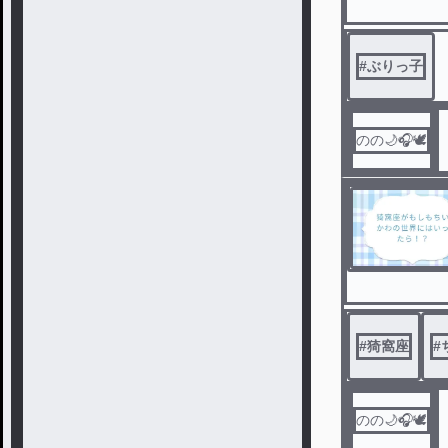
#
ぶりっ子
のの🌙🎧️🕊️
#
猗窩座
#
のの🌙🎧️🕊️