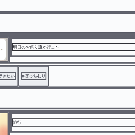
明日のお祭り誰か行こ〜
行きたい
#
ぼっちむり
旅行