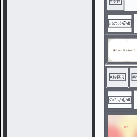
#
今日
のの🌙🎧️🕊️
#
お祭り
#
のの🌙🎧️🕊️