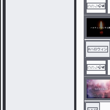
のの🌙🎧️🕊️
#
ハロウィン
のの🌙🎧️🕊️