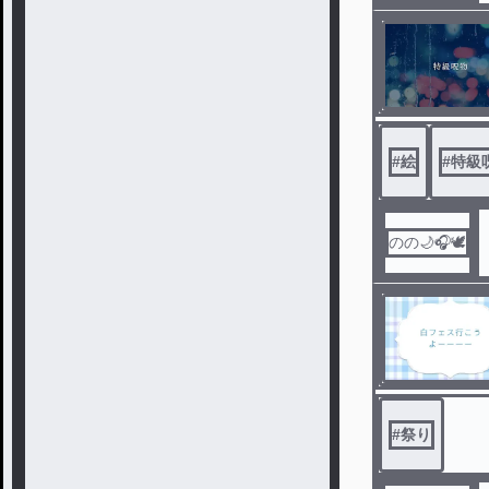
#
絵
#
特級
のの🌙🎧️🕊️
#
祭り