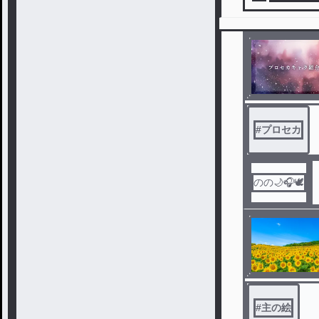
#
プロセカ
のの🌙🎧️🕊️
#
主の絵