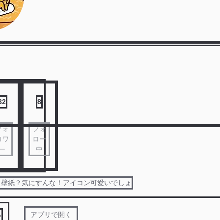
32
8
フォ
フォ
ロワ
ロー
ー
中
ｱﾝ 壁紙？気にすんな！アイコン可愛いでしょ
る
アプリで開く