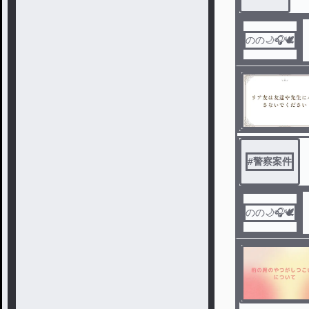
のの🌙🎧️🕊️
#
警察案件
のの🌙🎧️🕊️