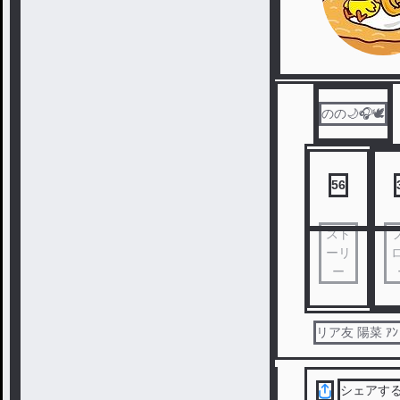
のの🌙🎧️🕊️
56
スト
ーリ
ー
リア友 陽菜 
シェアす