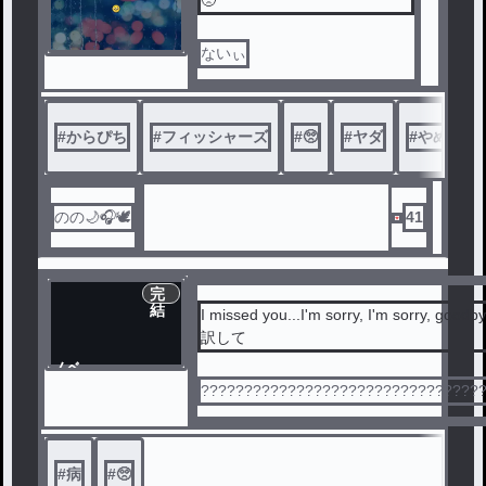
🥺
ないぃ
#
からぴち
#
フィッシャーズ
#
🥺
#
ヤダ
#
やめて
のの🌙🎧️🕊️
41
完
結
I missed you...I'm sorry, I'm sorry, goodb
訳して
ノベ
ル
????????????????????????????????
#
病
#
🥺